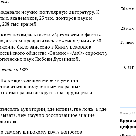
кты".
30 июл
издавали научно-популярную литературу. К
тыс. академиков, 25 тыс. докторов наук и
 208 тыс. врачей.
23 июл
ние» появилась газета «­Аргументы и факты».
м, а затем превратилась в еженедельник с 30-
29 июн
жение было занесено в Книгу рекордов
оссий­ского общества «Знание» «АиФ» спросил у
гогических наук Л­юбови Духаниной.
6 авг
ся жители РФ?
 Но в ещё большей мере - в умении
относиться к полученным из разных
ходимо развитие кругозора, эрудиции и
ъяснять аудитории, где истина, где ложь, а где
8 мая / 14
азывать, чем научно обоснованное знание
Круглы
паганды.
цифро
 самому широкому кругу вопросов -
«Когда