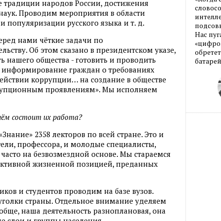
е традиции народов России, достижения
словос
наук. Проводим мероприятия в области
интелле
и популяризации русского языка и т. д.
подсовы
Нас пуг
еред нами чёткие задачи по
«цифров
ьству. Об этом сказано в президентском указе,
обретет
ь нашего общества - готовить и проводить
батарей
 информирование граждан о требованиях
ействии коррупции… на создание в обществе
рупционным проявлениям». Мы исполняем
 чём состоит их работа?
«Знание» 2358 лекторов по всей стране. Это и
ли, профессора, и молодые специалисты,
часто на безвозмездной основе. Мы стараемся
 активной жизненной позицией, преданных
ов и студентов проводим на базе вузов.
уголки страны. Отдельное внимание уделяем
ообще, наша деятельность разноплановая, она
е слои и группы населения.