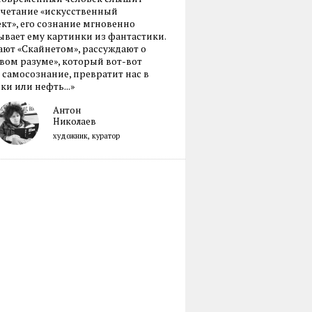
очетание «искусственный
кт», его сознание мгновенно
вает ему картинки из фантастики.
ают «Скайнетом», рассуждают о
ом разуме», который вот-вот
 самосознание, превратит нас в
ки или нефть...»
Антон
Николаев
художник, куратор