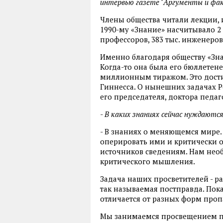
интервью газете "Аргументы и фа
Члены общества читали лекции, 
1990-му «Знание» насчитывало 2 
профессоров, 383 тыс. инженеров,
Именно благодаря обществу «Зна
Когда-то она была его бюллетене
миллионным тиражом. Это дости
Гиннесса. О нынешних задачах Р
его председателя, доктора педа
- В каких знаниях сейчас нуждают
- В знаниях о меняющемся мире.
оперировать ими и критически 
источников сведениям. Нам необ
критического мышления.
Задача наших просветителей - раз
так называемая постправда. Пок
отличается от разных форм про
Мы занимаемся просвещением по