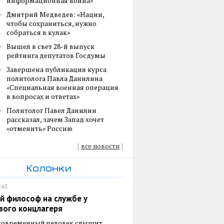
информационная война»
Дмитрий Медведев: «Нации,
чтобы сохраниться, нужно
собраться в кулак»
Вышел в свет 28-й выпуск
рейтинга депутатов Госдумы
Завершена публикация курса
политолога Павла Данилина
«Специальная военная операция
в вопросах и ответах»
Политолог Павел Данилин
рассказал, зачем Запад хочет
«отменить» Россию
{
все новости
}
Колонки
:45
й философ на службе у
вого концлагеря
 современный человек слышит