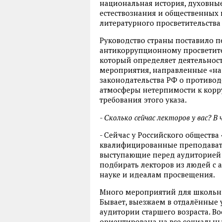
национальная история, духовны
естествознания и общественных 
литературного просветительства 
Руководство страны поставило п
антикоррупционному просветител
который определяет деятельност
мероприятия, направленные «на
законодательства РФ о противод
атмосферы нетерпимости к кор
требования этого указа.
- Сколько сейчас лекторов у вас? В
- Сейчас у Российского общества 
квалифицированные преподавате
выступающие перед аудиторией 
подбирать лекторов из людей с
науке и идеалам просвещения.
Много мероприятий для школьник
Бывает, выезжаем в отдалённые 
аудитории старшего возраста. В
ориентирована на все социальны