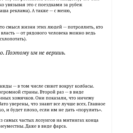
ко увязывая это с поездками за рубеж
ваша реклама). А также — с меню
,
то смысл жизни этих людей — потроллить
,
кто
 власть — от рядового человека можно ведь
схлопотать).
о. Поэтому им не веришь.
ажды — в том числе сюжет вокруг колбасы.
огромной страны. Второй раз — в виде
нных хомячков. Они показали
,
что ничему
 Зато уверены
,
что знают все лучше всех. Главное
хо
,
и будет плохо
,
если им не дать
«
порулить».
з самых частых лозунгов на митингах конца
неуместны. Даже в виде фарса.