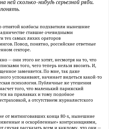
на ней сколько-нибудь серьезной ряби.
 понять.
но отнятой колбасы подхватили нынешние
ападничестве ставшие очевидными
и тех самых лихих ораторов
ингов. Повод
,
понятно
,
российские ответные
нном секторе.
но — они этого не хотят
,
несмотря на то
,
что
списками того
,
чего теперь нельзя ввозить. И
,
щенное заменяется. По мне
,
так даже
много успокаивают
,
начинает видеться какой-то
ческая психология. Публичные же утешения
насчет того
,
что маленький парижский
ется на прилавках и тому подобное
рестраховкой
,
а отсутствием журналистского
чие от митинговавших конца 80-х
,
нынешние
ниженные и оскорбленные» контрсанкциями
,
т случая рассказать всем и каждому
,
что они —