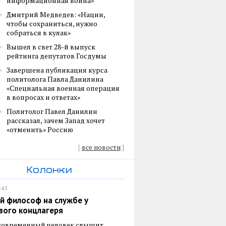
информационная война»
Дмитрий Медведев: «Нации,
чтобы сохраниться, нужно
собраться в кулак»
Вышел в свет 28-й выпуск
рейтинга депутатов Госдумы
Завершена публикация курса
политолога Павла Данилина
«Специальная военная операция
в вопросах и ответах»
Политолог Павел Данилин
рассказал, зачем Запад хочет
«отменить» Россию
{
все новости
}
Колонки
:45
й философ на службе у
вого концлагеря
 современный человек слышит