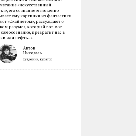
очетание «искусственный
кт», его сознание мгновенно
вает ему картинки из фантастики.
ают «Скайнетом», рассуждают о
ом разуме», который вот-вот
 самосознание, превратит нас в
ки или нефть...»
Антон
Николаев
художник, куратор