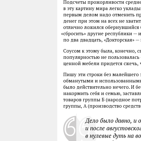
Подсчеты прожорливости средн
в эту картину мира легко уклад
первым делом надо отменить при
денег при этом на всех не хватит
отлично ложился обернувшийся 
«
сбросить» другие республики — и
по два двадцать
,
«Докторская» — 
Соусом к этому была
,
конечно
,
с
популярностью не пользовалась 
ценной мебели придется сжечь
,
Пишу эти строки без малейшего
обманутыми и использованным
было действительно нечего. И б
накормить себя и семью
,
заставл
товаров группы Б
(
народное пот
группы
,
А
(
производство средств
Дело было давно
,
и 
и после августовско
в нулевые дуть на 