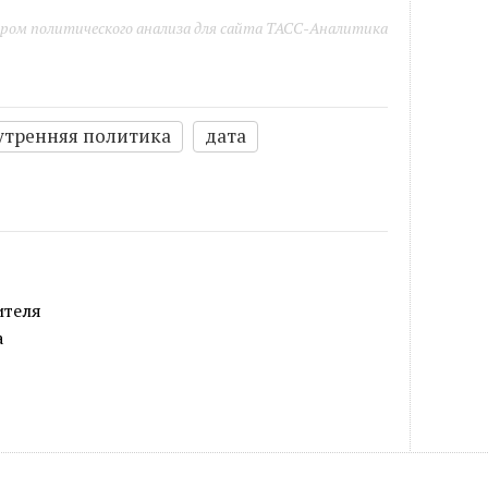
ром политического анализа для сайта ТАСС-Аналитика
утренняя политика
дата
ителя
а