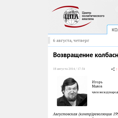
КО
6 августа, четверг
Возвращение колбасн
18 августа 2014 / 17:54
Игорь
Малов
член международ
Августовская (контр)революция 19