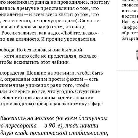
его номенклатурщика не проводились
,
поэтому
словос
ывались дремучие представления о том
,
что
интелле
вилегии — и всем всего хватит
(
о том
,
что
подсовы
,
естественно
,
не предупреждали). Сюда же
Нас пуг
большой кровью миф о том
,
что надо
«цифров
 Россия заживет
,
как надо. «Любительская» —
обретет
батарей
по два девяносто. И прочие удовольствия.
вобода. Но без колбасы она бы такой
— хотя никто себе не представлял
,
сколько
чтобы вскипятить этот чайник.
 злорадства. Шедшие на митинги
,
чтобы быть
и
,
оправданы одним просты фактом — есть
есконечные унижения ради того
,
чтобы
яли их верить во все
,
что угодно. Отсутствие
ребление) при активном задействовании
 производства) превращал экономику в фарс.
обжегшись на молоке
(
не всем доступном
го переворота — в 90-е), люди начали
водную гладь политической стабильности
,