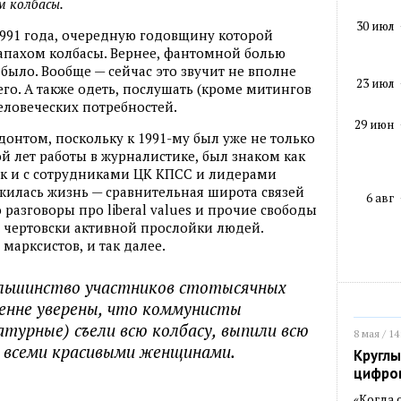
м колбасы.
30 июл
991 года
,
очередную годовщину которой
апахом колбасы. Вернее
,
фантомной болью
 было. Вообще — сейчас это звучит не вполне
23 июл
го. А также одеть
,
послушать
(
кроме митингов
человеческих потребностей.
29 июн
одонтом
,
поскольку к 1991-му был уже не только
ой лет работы в журналистике
,
был знаком как
ак и с сотрудниками ЦК КПСС и лидерами
жилась жизнь — сравнительная широта связей
6 авг
о разговоры про liberal values и прочие свободы
и чертовски активной прослойки людей.
 марксистов
,
и так далее.
льшинство участников стотысячных
енне уверены
,
что коммунисты
атурные) съели всю колбасу
,
выпили всю
8 мая / 14
со всеми красивыми женщинами.
Круглы
цифро
«Когда