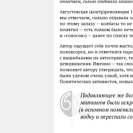
отмечаем, сильно отдавала запахо
Августовская
(
контр)революция 1
мы отмечаем
,
сильно отдавала з
по этому запаху — колбасы-то не
понятно — есть толком было нече
и «голосов») — далее по списку 
Автор ощущает себя почти маст
половозрел
,
но и отметился пар
с вышибалами на автосервисе
,
т
демдвижения. Именно — так сло
позволяет автору утверждать
,
чт
были уделом очень узкой
,
хотя 
Политических активистов
,
новых
Подавляющее же бо
митингов были искр
(
в основном номенкл
водку и переспали 