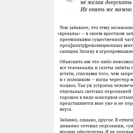
не желая допускать 
Их опять же можно
Тем забавнее
,
что тему незакон
«
креаклы» — в своем яростном з
преемниками существенной част
пред[контр]революционных мит
санкции Западу в агропромышле
Объяснить им что-либо невозмож
все телеканалы и газеты забиты 
кстати
,
списками того
,
чем запре
и с излишком — когда чересчур 
подвох. Так уж устроена челове
отдельных светских персонажей 
горошек в виде консервов остан
представляется мне уже и не пе
вкуса.
Забавно
,
однако
,
другое. В отли
диванно-сетевые персонажи
,
«у
вполне обеспечены. И не упускаю