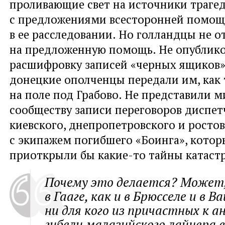
проливающие свет на источники трагед
с предложениями всесторонней помо
в ее расследовании. Но голландцы не о
на предложенную помощь. Не опублико
расшифровку записей «черных ящиков»
донецкие ополченцы передали им, как
на поле под Грабово. Не представили 
сообществу записи переговоров диспет
киевского, днепропетровского и ростов
с экипажем погибшего «Боинга», котор
приоткрыли бы какие-то тайны катас
Почему это делается? Может,
в Гааге, как и в Брюсселе и в 
ни для кого из причастных к а
гибели малазийского лайнера в