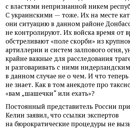
с властями непризнанной никем респу
С украинскими — тоже. Их на месте ка
они ситуацию в данном районе Донбас
не контролируют. Их войска время от 
обстреливают «поле скорби» из крупн
артиллерии и систем залпового огня, 
крайне важные для расследования траг
и разговаривать с ними нидерландским
в данном случае не о чем. И что теперь
не знает. Как в том анекдоте про такси
«вам „шашечки“ или ехать»?
Постоянный представитель России пр
Келин заявил, что ссылки экспертов
на бюрократические процедуры не выз