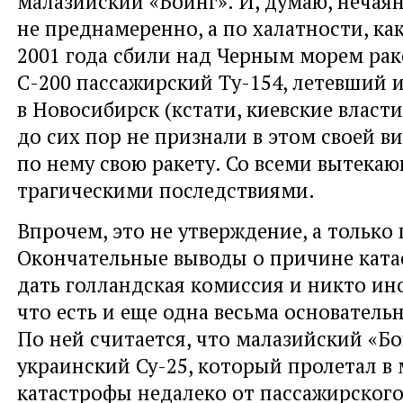
малазийский «Боинг». И, думаю, нечаян
не преднамеренно, а по халатности, как
2001 года сбили над Черным морем ра
С-200 пассажирский Ту-154, летевший и
в Новосибирск (кстати, киевские власт
до сих пор не признали в этом своей в
по нему свою ракету. Со всеми вытека
трагическими последствиями.
Впрочем, это не утверждение, а только
Окончательные выводы о причине кат
дать голландская комиссия и никто ино
что есть и еще одна весьма основательн
По ней считается, что малазийский «Бо
украинский Су-25, который пролетал в
катастрофы недалеко от пассажирского