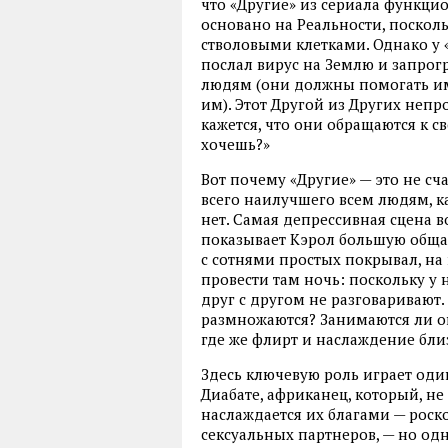
что «Другие» из сериала функци
основано на Реальности, поскол
стволовыми клетками. Однако у «
послал вирус на Землю и запрог
людям (они должны помогать им, 
им). Этот Другой из Других непр
кажется, что они обращаются к с
хочешь?»
Вот почему «Другие» — это не с
всего наилучшего всем людям, как
нет. Самая депрессивная сцена в
показывает Кэрол большую общаг
с сотнями простых покрывал, на 
провести там ночь: поскольку у 
друг с другом не разговаривают. 
размножаются? Занимаются ли он
где же флирт и наслаждение бли
Здесь ключевую роль играет оди
Диабате, африканец, который, не
наслаждается их благами — рос
сексуальных партнеров, — но од