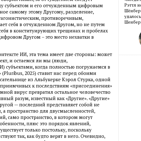
Рэттл и
ду субъектом и его отчужденным цифровым
Шёнберг
ное самому этому Другому, разделение,
удалось
нтагонистическим, противоречивым,
Шенберг
нает себя в отчужденном Другом, но не путем
т себя в конституирующих трещинах и пробелах
цифровом Другом – это место нехватки в
онтексте ИИ, эта тема имеет две стороны: может
ект, и остаемся ли мы (люди,
) субъектами, когда полностью погружаемся в
(Pluribus, 2025) ставит нас перед обоими
исательнице из Альбукерке Кэрол Стурка, одной
восприимчивых к последствиям «присоединения»
земной вирус превратил остальное человечество
ный разум, известный как «Другие». «Другие»
ругой — последний представляет собой не
, а пространство для двусмысленностей,
й, само пространство, в котором могут
бенности, плюс это порядок явлений,
уществует только постольку, поскольку
ствуют так, как будто верят в него. Очевидно,