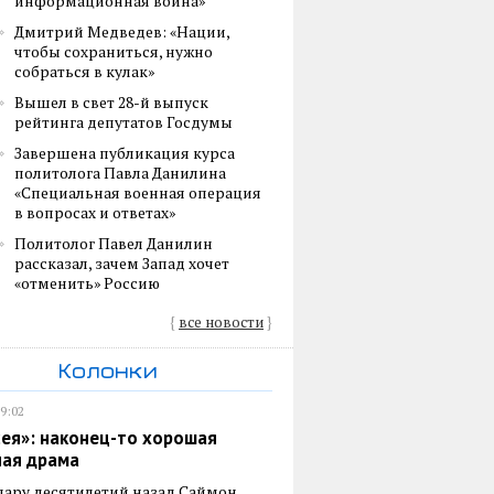
информационная война»
Дмитрий Медведев: «Нации,
чтобы сохраниться, нужно
собраться в кулак»
Вышел в свет 28-й выпуск
рейтинга депутатов Госдумы
Завершена публикация курса
политолога Павла Данилина
«Специальная военная операция
в вопросах и ответах»
Политолог Павел Данилин
рассказал, зачем Запад хочет
«отменить» Россию
{
все новости
}
Колонки
19:02
ея»: наконец-то хорошая
ная драма
пару десятилетий назад Саймон