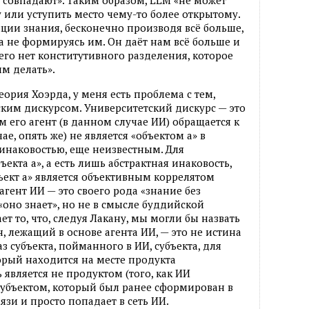
е совпадают». Таким образом, LLM «не может
 или уступить место чему-то более открытому.
иции знания, бесконечно производя всё больше,
а не формируясь им. Он даёт нам всё больше и
него нет конститутивного разделения, которое
им делать».
еория Хоэрда, у меня есть проблема с тем,
ским дискурсом. Университетский дискурс — это
 его агент (в данном случае ИИ) обращается к
е, опять же) не является «объектом а» в
инаковостью, еще неизвестным. Для
ъекта а», а есть лишь абстрактная инаковость,
бъект а» является объективным коррелятом
агент ИИ — это своего рода «знание без
«оно знает», но не в смысле буддийской
т то, что, следуя Лакану, мы могли бы назвать
 лежащий в основе агента ИИ, — это не истина
з субъекта, пойманного в ИИ, субъекта, для
оторый находится на месте продукта
 является не продуктом (того, как ИИ
а субъектом, который был ранее сформирован в
зи и просто попадает в сеть ИИ.