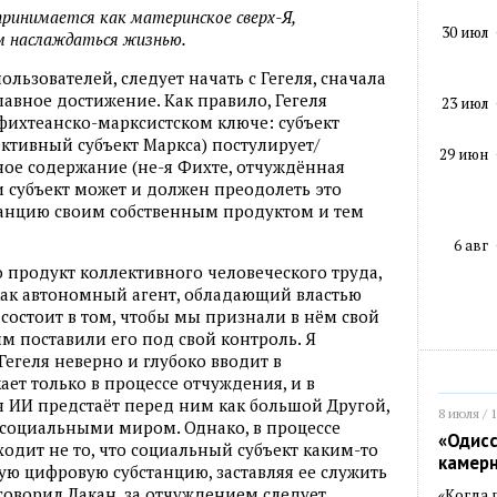
ринимается как материнское сверх-Я,
30 июл
м наслаждаться жизнью.
ользователей, следует начать с Гегеля, сначала
главное достижение. Как правило, Гегеля
23 июл
фихтеанско-марксистском ключе: субъект
ективный субъект Маркса) постулирует/
29 июн
ое содержание (не-я Фихте, отчуждённая
и субъект может и должен преодолеть это
танцию своим собственным продуктом и тем
6 авг
то продукт коллективного человеческого труда,
как автономный агент, обладающий властью
состоит в том, чтобы мы признали в нём свой
м поставили его под свой контроль. Я
Гегеля неверно и глубоко вводит в
ает только в процессе отчуждения, и в
 ИИ предстаёт перед ним как большой Другой,
8 июля / 
социальными миром. Однако, в процессе
«Одисс
дит не то, что социальный субъект каким-то
камер
ю цифровую субстанцию, заставляя ее служить
говорил Лакан, за отчуждением следует
«Когда 