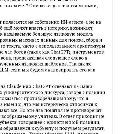
от них хочет? Они все еще остаются людьми,
 полагается на собственно ИИ-агента, а не на
ё ещё может впасть в истерику, возникает,
 так называемую большую языковую модель
громных массивах данных для поиска, сбора и
о текста, часто с использованием архитектуры
е чат-ботов (таких как ChatGPT), инструментов
евода, предсказывая следующее слово в
зученных языковых шаблонов. Так как же
LLM, если мы будем анализировать его как
гда Claude или ChatGPT отвечают на наши
х университетского дискурса, говоря с позиции
 показаться противоречащим тому, что я
 а именно, что мы истерически относимся к
нают все. Но эти два понятия не противоречат
к воображаемому учителю. В ответ приходит не
 субъекта, говорящее с единственной позиции,
 обращаемся к субъекту и получаем результат.