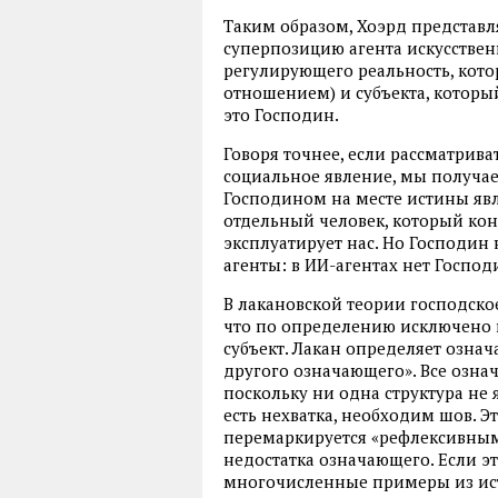
Таким образом, Хоэрд представля
суперпозицию агента искусствен
регулирующего реальность, кото
отношением) и субъекта, которы
это Господин.
Говоря точнее, если рассматрив
социальное явление, мы получае
Господином на месте истины явл
отдельный человек, который кон
эксплуатирует нас. Но Господин
агенты: в ИИ-агентах нет Господ
В лакановской теории господско
что по определению исключено 
субъект. Лакан определяет означа
другого означающего». Все озна
поскольку ни одна структура не 
есть нехватка, необходим шов. Эт
перемаркируется «рефлексивным
недостатка означающего. Если эт
многочисленные примеры из ист