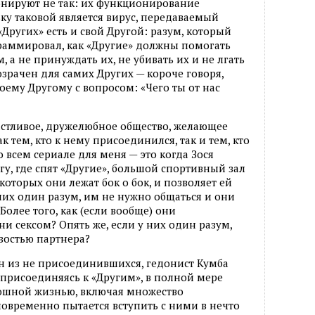
онируют не так: их функционирование
ьку таковой является вирус, передаваемый
Других» есть и свой Другой: разум, который
раммировал, как «Другие» должны помогать
а не принуждать их, не убивать их и не лгать
озрачен для самих Других — короче говоря,
воему Другому с вопросом: «Чего ты от нас
частливое, дружелюбное общество, желающее
 тем, кто к нему присоединился, так и тем, кто
о всем сериале для меня — это когда Зося
у, где спят «Другие», большой спортивный зал
которых они лежат бок о бок, и позволяет ей
них один разум, им не нужно общаться и они
Более того, как (если вообще) они
и сексом? Опять же, если у них один разум,
зостью партнера?
н из не присоединившихся, гедонист Кумба
 присоединяясь к «Другим», в полной мере
кошной жизнью, включая множество
новременно пытается вступить с ними в нечто