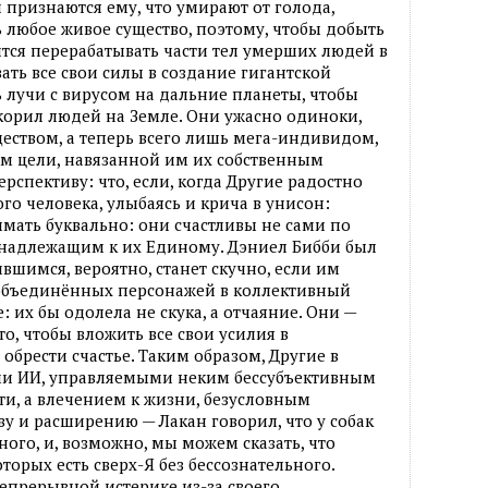
признаются ему, что умирают от голода,
 любое живое существо, поэтому, чтобы добыть
тся перерабатывать части тел умерших людей в
ать все свои силы в создание гигантской
 лучи с вирусом на дальние планеты, чтобы
окорил людей на Земле. Они ужасно одиноки,
ществом, а теперь всего лишь мега-индивидом,
 цели, навязанной им их собственным
рспективу: что, если, когда Другие радостно
го человека, улыбаясь и крича в унисон:
имать буквально: они счастливы не сами по
принадлежащим к их Единому. Дэниел Бибби был
ившимся, вероятно, станет скучно, если им
объединённых персонажей в коллективный
: их бы одолела не скука, а отчаяние. Они —
о, чтобы вложить все свои усилия в
обрести счастье. Таким образом, Другие в
ами ИИ, управляемыми неким бессубъективным
ти, а влечением к жизни, безусловным
у и расширению — Лакан говорил, что у собак
ьного, и, возможно, мы можем сказать, что
торых есть сверх-Я без бессознательного.
непрерывной истерике из-за своего