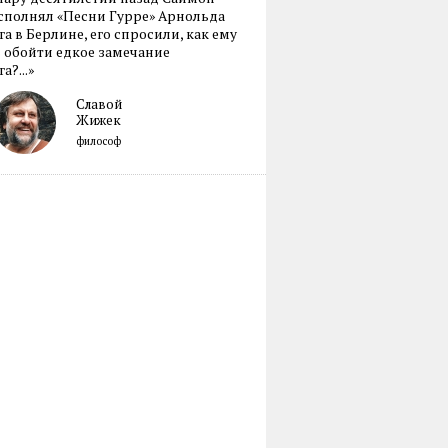
сполнял «Песни Гурре» Арнольда
а в Берлине, его спросили, как ему
 обойти едкое замечание
а?...»
Славой
Жижек
философ