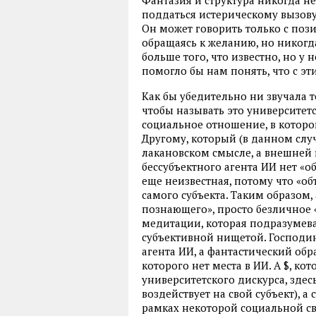
Фантазия и структура никогда н
поддаться истерическому вызову
Он может говорить только с поз
обращаясь к желанию, но никогд
больше того, что известно, но у 
помогло бы нам понять, что с эт
Как бы убедительно ни звучала т
чтобы называть это университет
социальное отношение, в котором
Другому, который (в данном случа
лакановском смысле, а внешней 
бессубъектного агента ИИ нет «об
еще неизвестная, потому что «о
самого субъекта. Таким образом, 
познающего», просто безличное 
медитации, которая подразумевае
субъективной нищетой. Господин,
агента ИИ, а фантастический обра
которого нет места в ИИ. А $, к
университетского дискурса, здесь
воздействует на свой субъект), 
рамках некоторой социальной свя