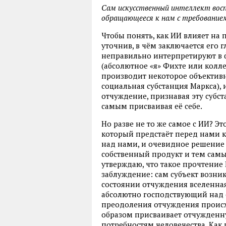
Сам искусственный интеллект восп
обращающееся к нам с требование
Чтобы понять, как ИИ влияет на п
уточнив, в чём заключается его 
неправильно интерпретируют в 
(абсолютное «я» Фихте или колл
производит некоторое объективн
социальная субстанция Маркса), 
отчуждение, признавая эту субс
самым присваивая её себе.
Но разве не то же самое с ИИ? Э
который предстаёт перед нами 
над нами, и очевидное решение 
собственный продукт и тем самы
утверждаю, что такое прочтение 
заблуждение: сам субъект возник
состоянии отчуждения вселенная
абсолютно господствующий над 
преодоления отчуждения происхо
образом присваивает отчужденну
потребностям человечества. Как 