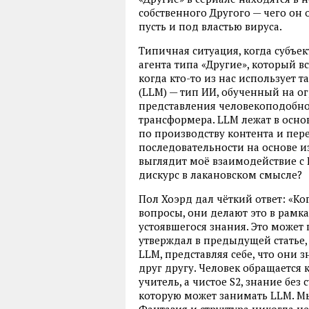
собственного Другого — чего он 
пусть и под властью вируса.
Типичная ситуация, когда субъект
агента типа «Другие», который вс
когда кто-то из нас использует
(LLM) — тип ИИ, обученный на о
представления человекоподобног
трансформера. LLM лежат в основ
по производству контента и пер
последовательности на основе и
выглядит моё взаимодействие с 
дискурс в лакановском смысле?
Пол Хоэрд дал чёткий ответ: «Ко
вопросы, они делают это в рамка
устоявшегося знания. Это может
утверждал в предыдущей статье,
LLM, представляя себе, что они з
друг другу. Человек обращается 
учитель, а чистое S2, знание без
которую может занимать LLM. Мы