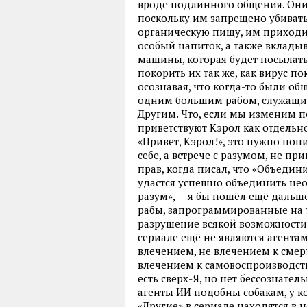
вроде подлинного общения. Они 
поскольку им запрещено убивать
органическую пищу, им приходи
особый напиток, а также вкладыв
машины, которая будет посылать
покорить их так же, как вирус п
осознавая, что когда-то были об
одним большим рабом, служащим
Другим. Что, если мы изменим пе
приветствуют Кэрол как отдельно
«Привет, Кэрол!», это нужно пон
себе, а встрече с разумом, не 
прав, когда писал, что «Объедин
удастся успешно объединить не
разум», — я бы пошёл ещё дальше
рабы, запрограммированные на т
разрушение всякой возможности 
сериале ещё не являются агент
влечением, не влечением к смер
влечением к самовоспроизводств
есть сверх-Я, но нет бессознател
агенты ИИ подобны собакам, у ко
«Другие» в сериале находятся в 