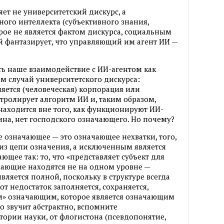
ет не университетский дискурс, а
ного интеллекта (субъективного знания,
рое не является фактом дискурса, социальным
й фантазирует, что управляющий им агент ИИ —
ать наше взаимодействие с ИИ-агентом как
м случай университетского дискурса:
яется (человеческая) корпорация или
тролирует алгоритм ИИ и, таким образом,
 находится вне того, как функционируют ИИ-
ина, нет господского означающего. Но почему?
е означающее — это означающее нехватки, того,
из цепи означения, а исключенным является
ющее так: то, что «представляет субъект для
чающие находятся не на одном уровне —
является полной, поскольку в структуре всегда
от недостаток заполняется, сохраняется,
» означающим, которое является означающим
о звучит абстрактно, вспомните
ории науки, от флогистона (псевдопонятие,