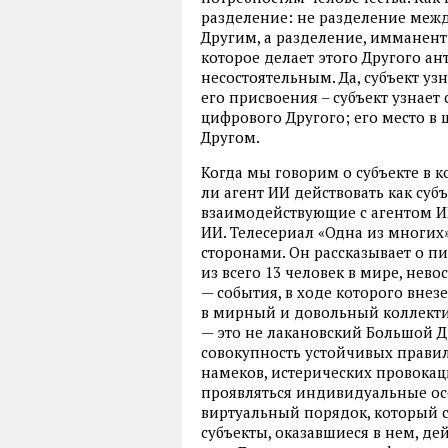
разделение: не разделение меж
Другим, а разделение, имманент
которое делает этого Другого а
несостоятельным. Да, субъект уз
его присвоения – субъект узнае
цифрового Другого; его место в 
Другом.
Когда мы говорим о субъекте в к
ли агент ИИ действовать как субъ
взаимодействующие с агентом ИИ
ИИ. Телесериал «Одна из многих» 
сторонами. Он рассказывает о п
из всего 13 человек в мире, не
— события, в ходе которого вне
в мирный и довольный коллектив
— это не лакановский Большой Д
совокупность устойчивых правил
намеков, истерических провокаци
проявляться индивидуальные осо
виртуальный порядок, который с
субъекты, оказавшиеся в нем, дей