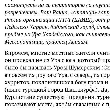
посмотреть на ее территорию со спутн
разрешением. Вот Ракка, «столица» запр
России организации ИГИЛ (ДАИШ), вот р
Недалеко Харран, библейский город, давн
прибыл из Ура Халдейского, как считаетс
Мессопотамии, праотец Авраам.
Впрочем, многие местные жители счита
он приехал не из Ура с юга, который п
было бы называть Уром Шумерским (Се
а совсем из другого Ура, с севера, из г
хурритов, поклонявшихся богу грома 
(ныне турецкий город Шанлыурфа). Да,
Курдистане существуют предания, тур
показывают места, якобы связанные с 