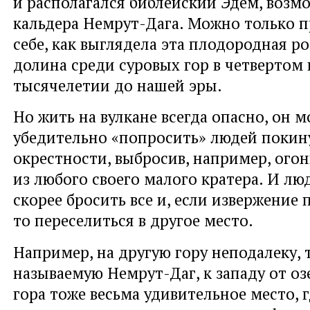
и располагался библейский Эдем, возмо
кальдера Немрут-Дага. Можно только п
себе, как выглядела эта плодородная р
долина среди суровых гор в четвертом
тысячелетии до нашей эры.
Но жить на вулкане всегда опасно, он 
убедительно «попросить» людей покину
окрестности, выбросив, например, огон
из любого своего малого кратера. И л
скорее бросить все и, если извержение 
то переселиться в другое место.
Например, на другую гору неподалеку, 
называемую Немрут-Даг, к западу от озе
гора тоже весьма удивительное место, 