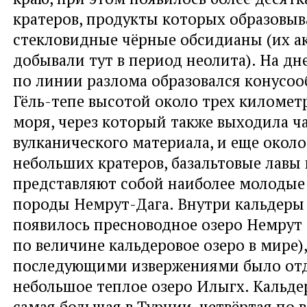
кратеров, продукты которых образовы
стекловидные чёрные обсидианы (их а
добывали тут в период неолита). На дн
по линии разлома образовался конусоо
Гёль-тепе высотой около трех километ
моря, через который также выходила ч
вулканического материала, и еще окол
небольших кратеров, базальтовые лавы
представляют собой наиболее молодые
породы Немрут-Дага. Внутри кальдеры
появилось пресноводное озеро Немрут 
по величине кальдеровое озеро в мире)
последующими извержениями было от
небольшое теплое озеро Илыгх. Кальде
самая большая в Турции, четвёртая по 