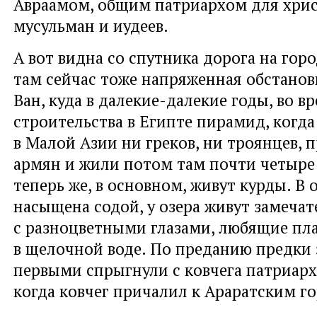
Авраамом, общим патриархом для хрис
мусульман и иудеев.
А вот видна со спутника дорога на гор
там сейчас тоже напряженная обстановк
Ван, куда в далекие-далекие годы, во в
строительства в Египте пирамид, когда
в Малой Азии ни греков, ни троянцев,
армян и жили потом там почти четыре 
теперь же, в основном, живут курды. В 
насыщена содой, у озера живут замеча
с разноцветными глазами, любящие пл
в щелочной воде. По преданию предки
первыми спрыгнули с ковчега патриарх
когда ковчег причалил к Араратским г