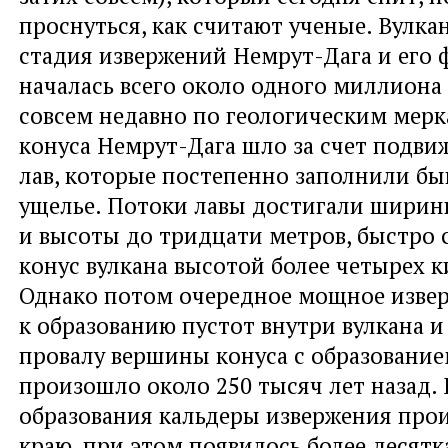
проснуться, как считают ученые. Вулка
стадия извержений Немрут-Дага и его
началась всего около одного миллиона 
совсем недавно по геологическим мерк
конуса Немрут-Дага шло за счет подв
лав, которые постепенно заполнили бы
ущелье. Потоки лавы достигали ширин
и высоты до тридцати метров, быстро
конус вулкана высотой более четырех 
Однако потом очередное мощное изве
к образованию пустот внутри вулкана 
провалу вершины конуса с образование
произошло около 250 тысяч лет назад.
образования кальдеры извержения про
краю, при этом появилось более десят