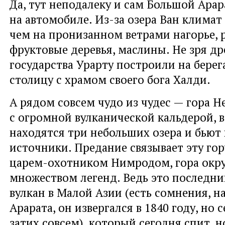
Да, тут неподалеку и сам Большой Арара
на автомобиле. Из-за озера Ван климат 
чем на пронизанном ветрами нагорье, 
фруктовые деревья, маслины. Не зря д
государства Урарту построили на берег
столицу с храмом своего бога Халди.
А рядом совсем чудо из чудес — гора Н
с огромной вулканической кальдерой, 
находятся три небольших озера и бьют
источники. Предание связывает эту гор
царем-охотником Нимродом, гора окр
множеством легенд. Ведь это последн
вулкан в Малой Азии (есть сомнения, н
Арарата, он извергался в 1840 году, но 
затих совсем), который сегодня спит, 