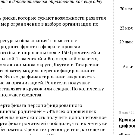
ния в дополнительном образовании как еще одну
.
30 июл
 риски, которые сужают возможности развития
ример ограничение в выборе организации по
23 июл
есурсы образования" совместно с
29 июн
родного фронта в феврале провели
орого были опрошены более 1500 родителей и
ульской, Тюменской и Вологодской областях,
м автономном округе, Якутии и Татарстане.
6 авг
ит обкатку модель персонифицированного
. Это когда финансирование закрепляется
 не за организацией. Родители получают
оставляют в кружок или секцию. По количеству
получает средства.
 сертификата персонифицированного
инство родителей – 74% всех опрошенных
8 мая / 14
х ребенка возможность получить дополнительное
Круглы
ртификат родителей сообщили, что их дети уже
цифро
бесплатно. Среди тех респондентов, кто еще не
«Когда