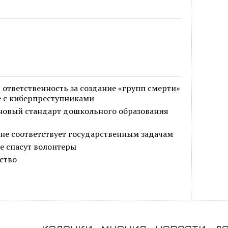
 ответственность за создание «групп смерти»
е с киберпреступниками
новый стандарт дошкольного образования
не соответствует государственным задачам
е спасут волонтеры
ство
колонки
мнения
новости
д