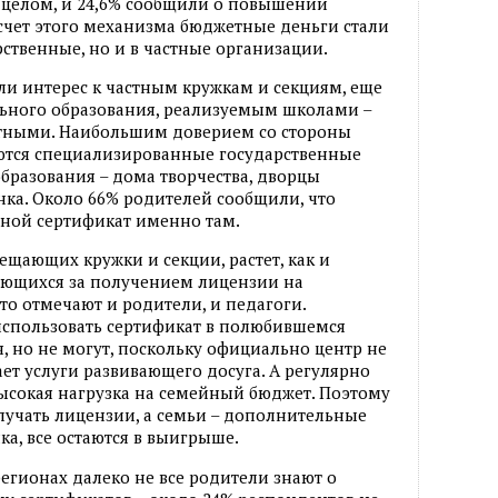
 целом, и 24,6% сообщили о повышении
 счет этого механизма бюджетные деньги стали
рственные, но и в частные организации.
и интерес к частным кружкам и секциям, еще
ьного образования, реализуемым школами –
астными. Наибольшим доверием со стороны
ются специализированные государственные
разования – дома творчества, дворцы
нка. Около 66% родителей сообщили, что
ной сертификат именно там.
ещающих кружки и секции, растет, как и
ающихся за получением лицензии на
то отмечают и родители, и педагоги.
использовать сертификат в полюбившемся
, но не могут, поскольку официально центр не
ет услуги развивающего досуга. А регулярно
ысокая нагрузка на семейный бюджет. Поэтому
лучать лицензии, а семьи – дополнительные
а, все остаются в выигрыше.
регионах далеко не все родители знают о