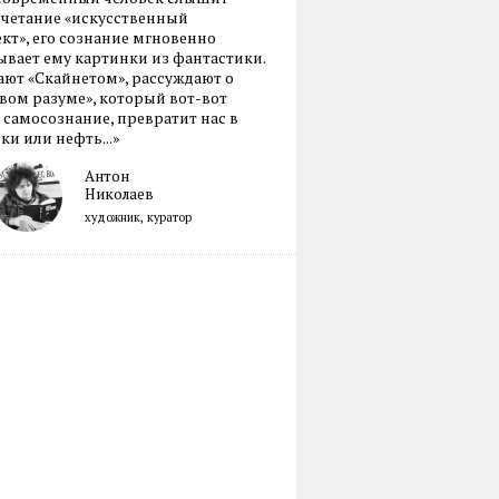
очетание «искусственный
кт», его сознание мгновенно
вает ему картинки из фантастики.
ают «Скайнетом», рассуждают о
ом разуме», который вот-вот
 самосознание, превратит нас в
ки или нефть...»
Антон
Николаев
художник, куратор