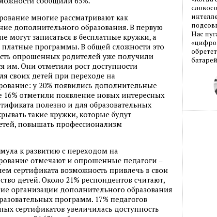
зможности сообщили 65%.
словос
интелле
ование многие рассматривают как
подсовы
ние дополнительного образования. В первую
Нас пуг
не могут записаться в бесплатные кружки, а
«цифров
т платные программы. В общей сложности это
обретет
часть опрошенных родителей уже получили
батарей
я им. Они отметили рост доступности
я своих детей при переходе на
ование: у 20% появились дополнительные
еще 16% отметили появление новых интересных
ртификата полезно и для образовательных
крывать такие кружки, которые будут
детей, повышать профессионализм
мула к развитию с переходом на
ование отмечают и опрошенные педагоги –
нием сертификата возможность привлечь в свои
ство детей. Около 21% респондентов считают,
угие организации дополнительного образования
образовательных программ. 17% педагогов
ных сертификатов увеличилась доступность