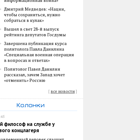
информационная война»
Дмитрий Медведев: «Нации,
чтобы сохраниться, нужно
собраться в кулак»
Вышел в свет 28-й выпуск
рейтинга депутатов Госдумы
Завершена публикация курса
политолога Павла Данилина
«Специальная военная операция
в вопросах и ответах»
Политолог Павел Данилин
рассказал, зачем Запад хочет
«отменить» Россию
{
все новости
}
Колонки
:45
й философ на службе у
вого концлагеря
 современный человек слышит