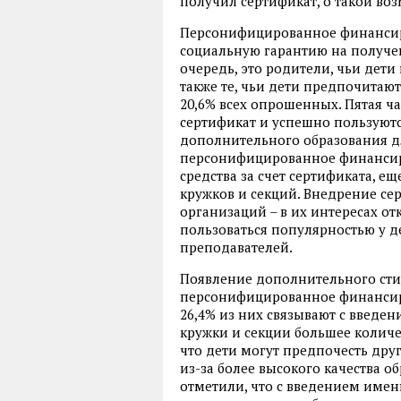
получил сертификат, о такой во
Персонифицированное финансир
социальную гарантию на получе
очередь, это родители, чьи дети 
также те, чьи дети предпочитаю
20,6% всех опрошенных. Пятая 
сертификат и успешно пользуютс
дополнительного образования дл
персонифицированное финансир
средства за счет сертификата, 
кружков и секций. Внедрение се
организаций – в их интересах от
пользоваться популярностью у 
преподавателей.
Появление дополнительного сти
персонифицированное финансир
26,4% из них связывают с введе
кружки и секции большее количе
что дети могут предпочесть др
из-за более высокого качества 
отметили, что с введением имен