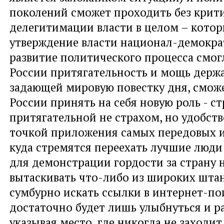
поколений сможет проходить без крит
делегитимации власти в целом – кото
утверждение власти национал-демократ
развитие политического процесса смог
России притягательность и мощь держ
задающей мировую повестку дня, смож
России принять на себя новую роль - с
притягательной не страхом, но удобст
точкой приложения самых передовых и
куда стремятся переехать лучшие люди
для демонстрации гордости за страну 
вытаскивать что-либо из широких шта
сумбурно искать ссылки в интернет-по
достаточно будет лишь улыбнуться и р
указывая место, где никогда не заходит