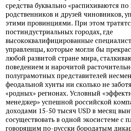
средства буквально «распихиваются по
родственников и друзей чиновников, 
этими провинциями. При этом тратятся
постиндустриальных городах, где
высококвалифицированные специалис
управленцы, которые могли бы прекрас
любой развитой стране мира, сталкива
поведением и нарочитой расточитель
полуграмотных представителей несме
феодальной хунты ни сколько не забот
«родных» регионах. Условный «эффект
менеджер» успешной российской компа
доходами 15-50 тысяч USD в месяц вы
сосуществовать в одной экосистеме с п
говорящим по-русски бородатым дикар