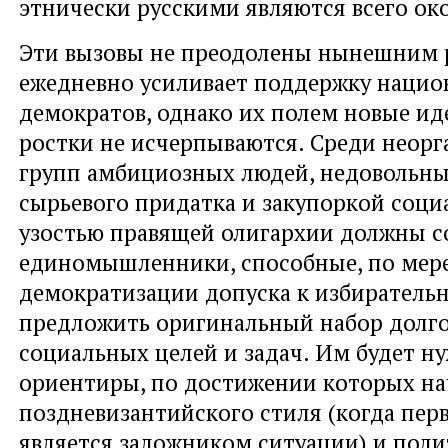
этнически русскими являются всего око
Эти вызовы не преодолены нынешним 
ежедневно усиливает поддержку нацио
демократов, однако их полем новые ид
ростки не исчерпываются. Среди неор
групп амбициозных людей, недовольн
сырьевого придатка и закупоркой соци
узостью правящей олигархии должны с
единомышленники, способные, по мер
демократизации допуска к избирательн
предложить оригинальный набор долг
социальных целей и задач. Им будет н
ориентиры, по достижении которых на
поздневизантийского стиля (когда пер
является заложником ситуации) и поли