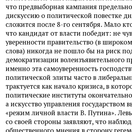
что предвыборная кампания предельно
дискуссию о политической повестке дн
сложится после 8-го сентября. Мало кт
что кандидат от власти победит: не чу
уверенности правительство (в широком
слова) никогда не пошло бы на риск п
демократизации волеизъявительного п
именно эта самоуверенность господст
политической элиты часто в либераль
трактуется как начало кризиса, в котор
политические институты окончательно
а искусство управления государством 
«режим личной власти В. Путина». Лев
со своей стороны заявляют, что наблюд
общественного мнения в сторону геге