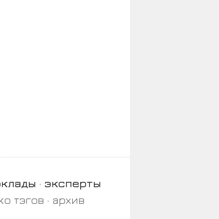
оклады
эксперты
ко тэгов
архив