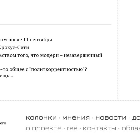
ом после 11 сентября
Крокус-Сити
ьством того, что модерн – незавершенный
о-то общее с "политкорректностью"?
ещь...
колонки
мнения
новости
д
о проекте
rss
контакты
обла