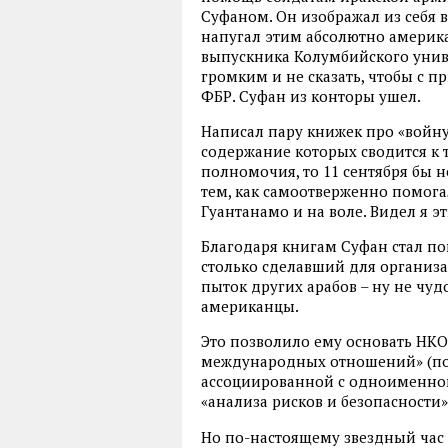
Суфаном. Он изображал из себя
напугал этим абсолютно америк
выпускника Колумбийского унив
громким и не сказать, чтобы с 
ФБР. Суфан из конторы ушел.
Написал пару книжек про «войну
содержание которых сводится к т
полномочия, то 11 сентября бы н
тем, как самоотверженно помога
Гуантанамо и на воле. Видел я э
Благодаря книгам Суфан стал п
столько сделавший для организ
пыток других арабов – ну не чу
американцы.
Это позволило ему основать НКО
международных отношений» (по
ассоциированной с одноименной
«анализа рисков и безопасности»
Но по-настоящему звездный час 