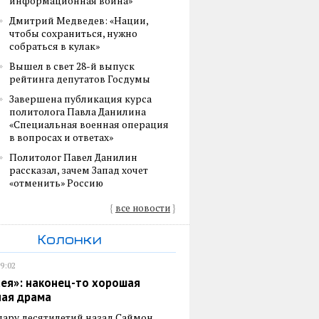
информационная война»
Дмитрий Медведев: «Нации,
чтобы сохраниться, нужно
собраться в кулак»
Вышел в свет 28-й выпуск
рейтинга депутатов Госдумы
Завершена публикация курса
политолога Павла Данилина
«Специальная военная операция
в вопросах и ответах»
Политолог Павел Данилин
рассказал, зачем Запад хочет
«отменить» Россию
{
все новости
}
Колонки
19:02
ея»: наконец-то хорошая
ная драма
пару десятилетий назад Саймон