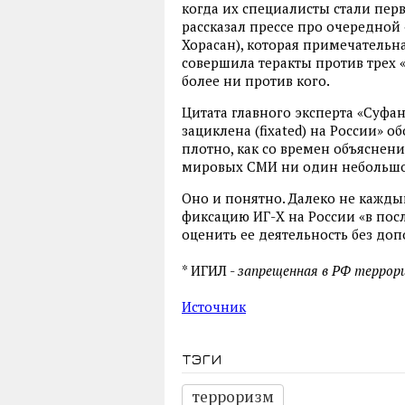
когда их специалисты стали пер
рассказал прессе про очередной 
Хорасан), которая примечательна
совершила теракты против трех «
более ни против кого.
Цитата главного эксперта «Суфан
зациклена (fixated) на России» 
плотно, как со времен объяснен
мировых СМИ ни один небольшой
Оно и понятно. Далеко не кажд
фиксацию ИГ-Х на России «в посл
оценить ее деятельность без до
* ИГИЛ -
запрещенная в РФ террори
Источник
тэги
терроризм