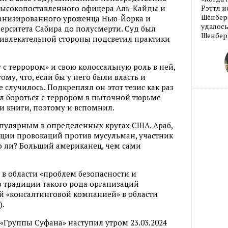
 высокопоставленного офицера Аль-Кайды и
Рэттл и
Шёнберг
анизированного уроженца Нью-Йорка и
удалось
ерситета Сабира до полусмерти. Суд был
Шенберг
привлекательной стороны подсветил практики
 с террором» и свою колоссальную роль в ней,
ому, что, если бы у него были власть и
е случилось. Подкреплял он этот тезис как раз
л бороться с террором в пыточной тюрьме
ти книги, поэтому и вспомнил.
опулярным в определенных кругах США. Араб,
ации провокаций против мусульман, участник
до ли? Больший американец, чем сами
 в области «проблем безопасности и
 традиции такого рода организаций
 «консалтинговой компанией» в области
).
«Группы Суфана» наступил утром 23.03.2024