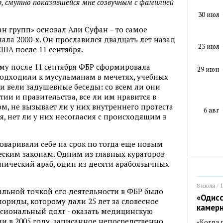
up, смутно показавшейся мне созвучным с фамилией
30 июл
ан групп» основал Али Суфан – то самое
ла 2000-х. Он прославился двадцать лет назад
23 июл
ША после 11 сентября.
ому после 11 сентября ФБР сформировала
29 июн
подходили к мусульманам в мечетях, учебных
и вели задушевные беседы: со всем ли они
ии и правительства, все ли им нравится в
м, не вызывает ли у них внутреннего протеста
6 авг
, нет ли у них несогласия с происходящим в
оваривали себе на срок по тогда еще новым
ским законам. Одним из главных кураторов
нический араб, один из десяти арабоязычных
8 июля / 
ьной точкой его деятельности в ФБР было
«Одисс
лориды, которому дали 25 лет за словесное
камер
ссиональный долг - оказать медицинскую
 в 2005 году, записанное непосредственно
«Когда 