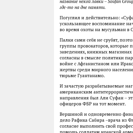
название некой лавки – Soufan Gro
где-то на дне памяти.
Погуглил и действительно: «Суф
ускользающее воспоминание нача
во время охоты на мусульман в С
Палки сами себя не срубят, поэт
группы провокаторов, которые 
заведениях, книжных магазинах 
согласны в смысле политики парт
войне с Афганистаном или Ирако
жертвы среди мирного населения
тюрьме Гуантанамо.
И зачастую разрабатываемые наг
американским антитеррористиче
направления был Али Суфан – эт
офицеров ФБР на тот момент.
Вершиной и одновременно финал
дело Рафика Сабира –врача из Ф
согласие выполнить свой профе
помощь солдатам иракской армии