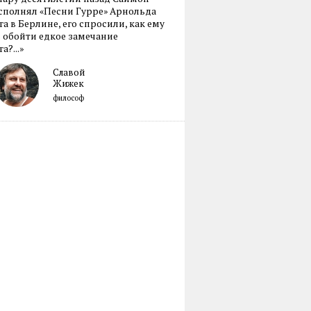
сполнял «Песни Гурре» Арнольда
а в Берлине, его спросили, как ему
 обойти едкое замечание
а?...»
Славой
Жижек
философ