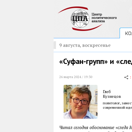
КО
9 августа, воскресенье
«Суфан-групп» и «сл
26 марта 2024 / 19:30
Глеб
Кузнецов
политолог, замес
современной ид
Читал сегодня обоснование «следа 