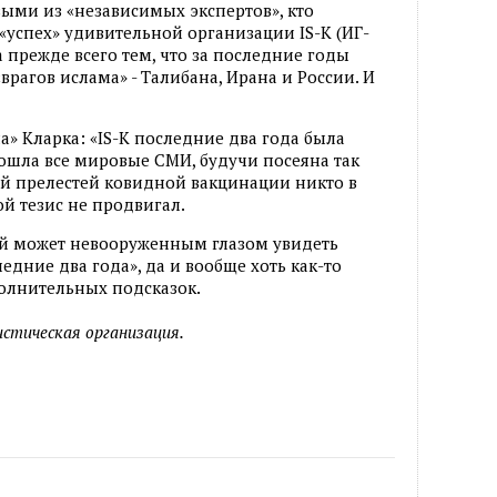
выми из «независимых экспертов», кто
«успех» удивительной организации IS-К (ИГ-
 прежде всего тем, что за последние годы
врагов ислама» - Талибана, Ирана и России. И
а» Кларка: «IS-K последние два года была
обошла все мировые СМИ, будучи посеяна так
ий прелестей ковидной вакцинации никто в
 тезис не продвигал.
ый может невооруженным глазом увидеть
едние два года», да и вообще хоть как-то
полнительных подсказок.
стическая организация.