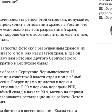
новление?
Рэттл и
Шёнберг
удалось
Шенберг
очет сделать репост этой ссылочки, подумайте,
 происходит в отношении храмов в России, что
е если около вас есть разрушенный храм,
от хорошо бы его восстановить, но еще и о том,
ться.
й запостил фоточку с разрушенным храмом из
ичего, о том, как называется храм, и где он
скажу вам историю другого Серпуховского
ократно в Серпухове бывал
 образа в Серпухове. Чернышевского 52.
веке при совсетской власти отдан под рыбный
есены. Вокруг прямо прилегая к церкви
страшные. В 90-х церковь передали РПЦ.
ыбный склад в начале 90-х, можно на первом
завершаются реставрационные работы. Потом
ьня.
ра фоточки в восстановление Храма спаса