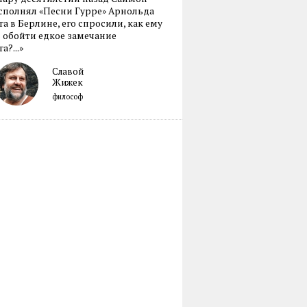
сполнял «Песни Гурре» Арнольда
а в Берлине, его спросили, как ему
 обойти едкое замечание
а?...»
Славой
Жижек
философ