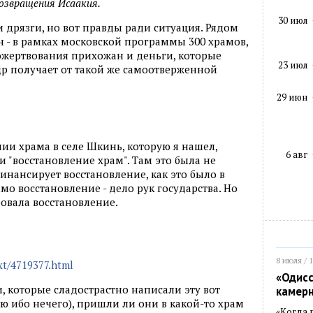
возвращения Исаакия.
30 июл
и дрязги, но вот правды ради ситуация. Рядом
н - в рамках московской программы 300 храмов,
пожертвования прихожан и деньги, которые
23 июл
р получает от такой же самоотверженной
29 июн
нии храма в селе Шкинь, которую я нашел,
6 авг
и "восстановление храм". Там это была не
инансирует восстановление, как это было в
амо восстановление - дело рук государства. Но
ровала восстановление.
8 июля / 
ext/4719377.html
«Одисс
и, которые сладострастно написали эту вот
камер
ю ибо нечего), пришли ли они в какой-то храм
«Когда 