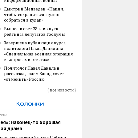
информационная война»
Дмитрий Медведев: «Нации,
чтобы сохраниться, нужно
собраться в кулак»
Вышел в свет 28-й выпуск
рейтинга депутатов Госдумы
Завершена публикация курса
политолога Павла Данилина
«Специальная военная операция
в вопросах и ответах»
Политолог Павел Данилин
рассказал, зачем Запад хочет
«отменить» Россию
{
все новости
}
Колонки
19:02
ея»: наконец-то хорошая
ная драма
пару десятилетий назад Саймон