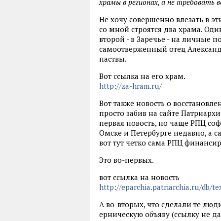
храмы в регионах, а не требовать 
Не хочу совершенно влезать в эт
со мной строятся два храма. Оди
второй - в Заречье - на личные 
самоотверженный отец Александ
паствы.
Вот ссылка на его храм.
http://za-hram.ru/
Вот также новость о восстановле
просто забив на сайте Патриархи
первая новость, но чаще РПЦ соф
Омске и Петербурге недавно, а с
вот тут четко сама РПЦ финанси
Это во-первых.
вот ссылка на новость
http://eparchia.patriarchia.ru/db/t
А во-вторых, что сделали те люд
ерническую объяву (ссылку не да