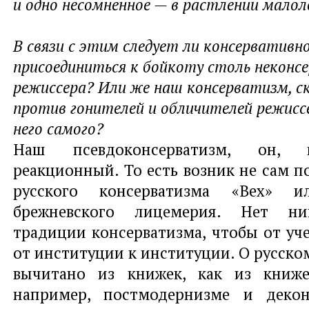
и одно несомненное — в растлении малол
В связи с этим следует ли консервативн
присоединиться к бойкоту столь неконс
режиссера? Или же наш консерватизм, ск
против гонителей и обличителей режисс
него самого?
Наш псевдоконсерватизм, он, к
реакционный. То есть возник не сам п
русского консерватизма «Вех» 
брежневского лицемерия. Нет ни
традиции консерватизма, чтобы от уче
от институции к институции. О русско
вычитано из книжек, как из книже
например, постмодернизме и декон