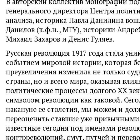
В авторский коллектив монографии по
генерального директора Центра полит
анализа, историка Павла Данилина вош
Данилов (к.ф.н., МГУ), историки Андре
Михаил Захаров и Денис Гуляев.
Русская революция 1917 года стала ун
событием мировой истории, которая б
преувеличения изменила не только суд
страны, но и всего мира, оказывая влия
политические процессы долгого ХХ века
символом революции как таковой. Сегодн
накануне ее столетия, мы можем и дол
переоценить ставшие уже привычными
известные сегодня под именами револ
контрреволюций, смут, путчей и перев