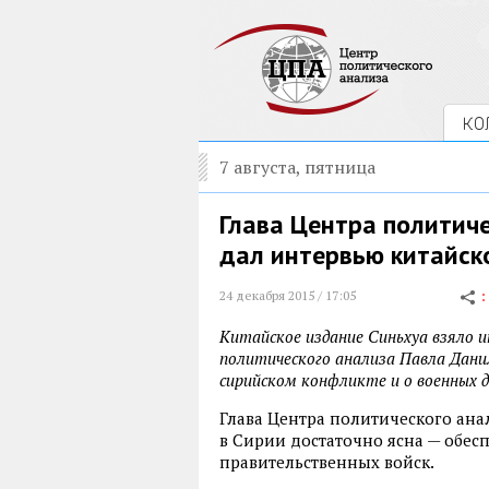
КО
7 августа, пятница
Глава Центра политич
дал интервью китайск
24 декабря 2015 / 17:05
Китайское издание Синьхуа взяло 
политического анализа Павла Дани
сирийском конфликте и о военных д
Глава Центра политического анал
в Сирии достаточно ясна — обе
правительственных войск.