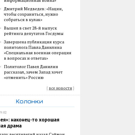
информационная война»
Дмитрий Медведев: «Нации,
чтобы сохраниться, нужно
собраться в кулак»
Вышел в свет 28-й выпуск
рейтинга депутатов Госдумы
Завершена публикация курса
политолога Павла Данилина
«Специальная военная операция
в вопросах и ответах»
Политолог Павел Данилин
рассказал, зачем Запад хочет
«отменить» Россию
{
все новости
}
Колонки
19:02
ея»: наконец-то хорошая
ная драма
пару десятилетий назад Саймон