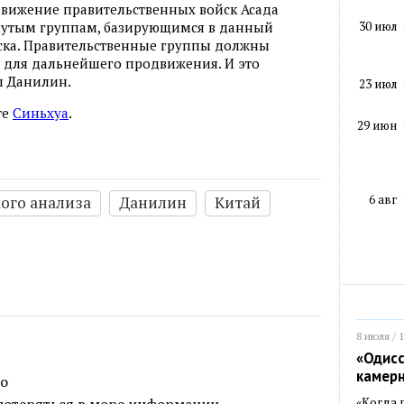
движение правительственных войск Асада
30 июл
нутым группам, базирующимся в данный
аска. Правительственные группы должны
 для дальнейшего продвижения. И это
л Данилин.
23 июл
те
Синьхуа
.
29 июн
6 авг
ого анализа
Данилин
Китай
8 июля / 
«Одисс
камер
ко
«Когда 