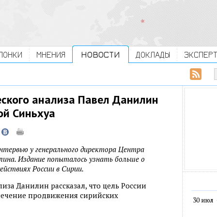
ЛОНКИ
МНЕНИЯ
НОВОСТИ
ДОКЛАДЫ
ЭКСПЕР
еского анализа Павел Данилин
ой Синьхуа
интервью у генерального директора Центра
лина. Издание попыталось узнать больше о
ействиях России в Сирии.
иза Данилин рассказал, что цель России
спечение продвижения сирийских
30 июл