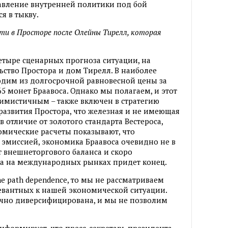
равление внутренней политики под бой
я в тыкву.
ти в Просторе после Олейны Тирелл, которая
етыре сценарных прогноза ситуации, на
ьство Простора и дом Тирелл. В наиболее
дим из долгосрочной равновесной цены за
5 монет Браавоса. Однако мы полагаем, и этот
тимистичным – также включен в стратегию
азвития Простора, что железная и не имеющая
в отличие от золотого стандарта Вестероса,
омические расчеты показывают, что
с эмиссией, экономика Браавоса очевидно не в
 внешнеторгового баланса и скоро
а на международных рынках придет конец.
ne path dependence, то мы не рассматриваем
евантных к нашей экономической ситуации.
чно диверсифицирована, и мы не позволим
формирует, что пресс-секретарь президента