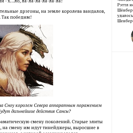
ми - х…ло, ла-ла-ла-ла-ла-ла!
Рэттл и
Шёнберг
ительные дрэгоны, на земле королева вандалов,
удалось
 Так победим!
Шенберг
она Сноу королем Севера аппаратным поражением
удут дальнейшие действия Сансы?
драматическую смену поколений. Старые элиты
, на смену им идут тинейджеры, выросшие в