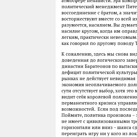
атмосфере ненависти. Эра компр
политический менеджмент Питер
воссоединение с братом, а знач
восторжествуют вместе со всей 
разумеется, насилием. Вы думает
насилие кругом, когда им оправ
легким, практически невесомым. «
как говорил по другому поводу 
К сожалению, здесь мы снова ви
доведенная до логического заве
династии Баратеонов по вытаск
дефицит политической культуры 
рынках не действует невидимая 
экономия неоплачиваемого долга
сути отсутствует выбор, хотя это
видит себя королевой положения
перманентного кризиса управляет
возможностей. Если под послед
Поймите, политика произвола – 
не имеет с цивилизованными тр
горизонтали или вниз – шанса с
переиграть игру ни у кого из ло