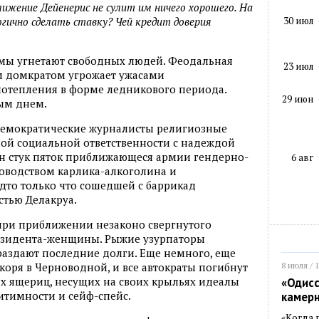
лижение Дейенерис не сулит им ничего хорошего. На
30 июл
гично сделать ставку? Чей кредит доверия
имы угнетают свободных людей. Феодальная
23 июл
м домкратом угрожает ужасами
отепления в форме ледникового периода.
29 июн
ым днем.
 демократические журналисты религиозные
ой социальной ответственности с надеждой
ен стук пяток приближающеся армии гендерно-
6 авг
ководством карлика-алкоголина и
дто только что сошедшей с баррикад
стью Делакруа.
 при приближении незаконо свергнутого
езидента-женщины. Рыжие узурпаторы
раздают последние долги. Еще немного, еще
8 июля / 
якоря в Черноводной, и все автократы погибнут
х ящериц, несущих на своих крыльях идеалы
«Одисс
гитимности и сейф-спейс.
камер
«Когда 