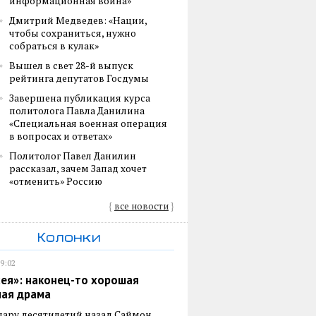
информационная война»
Дмитрий Медведев: «Нации,
чтобы сохраниться, нужно
собраться в кулак»
Вышел в свет 28-й выпуск
рейтинга депутатов Госдумы
Завершена публикация курса
политолога Павла Данилина
«Специальная военная операция
в вопросах и ответах»
Политолог Павел Данилин
рассказал, зачем Запад хочет
«отменить» Россию
{
все новости
}
Колонки
19:02
ея»: наконец-то хорошая
ная драма
пару десятилетий назад Саймон