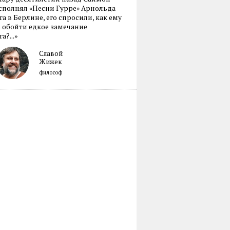
сполнял «Песни Гурре» Арнольда
а в Берлине, его спросили, как ему
 обойти едкое замечание
а?...»
Славой
Жижек
философ