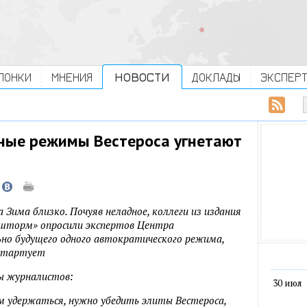
ЛОНКИ
МНЕНИЯ
НОВОСТИ
ДОКЛАДЫ
ЭКСПЕР
ные режимы Вестероса угнетают
а Зима близко. Почуяв неладное, коллеги из издания
 шторм» опросили экспертов Центра
но будущего одного автократического режима,
 стартует
ы журналистов:
30 июл
ем удержаться, нужно убедить элиты Вестероса,