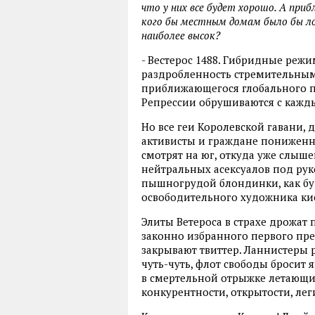
что у них все будет хорошо. А приб
кого бы местным домам было бы ло
наиболее высок?
- Вестерос 1488. Гибридные реж
раздробленность стремительны
приближающегося глобального п
Репрессии обрушиваются с кажд
Но все геи Королевской гавани,
активисты и граждане пониженн
смотрят на юг, откуда уже слыш
нейтральных асексуалов под ру
пышногрудой блондинки, как бу
освободительного художника ки
Элиты Ветероса в страхе дрожат
законно избранного первого пр
закрывают твиттер. Ланнистеры 
чуть-чуть, флот свободы бросит 
в смертельной отрыжке летающи
конкурентности, открытости, ле