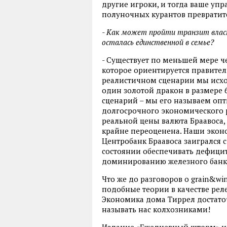
другие игроки, и тогда ваше уп
полуночных курантов превратитс
- Как может пройти транзит влас
осталась единственной в семье?
- Существует по меньшей мере ч
которое ориентируется правител
реалистичном сценарии мы исхо
один золотой дракон в размере 6
сценарий – мы его называем оп
долгосрочного экономического р
реальной цены валюта Браавоса, 
крайне переоценена. Наши экон
Центробанк Браавоса заигрался 
состоянии обеспечивать дефицит
доминированию железного банк
Что же до разговоров о grain&wi
подобные теории в качестве рел
Экономика дома Тиррел достато
называть нас колхозниками!
Издание «Ежедневный шторм» ин