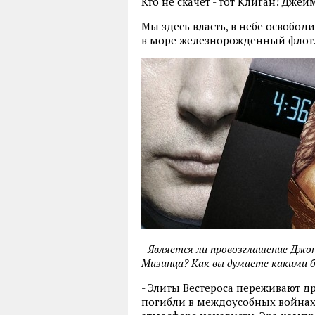
Кто не скачет - тот Клиган! Джей
Мы здесь власть, в небе освобод
в море железнорожденный флот.
- Является ли провозглашение Дж
Мизинца? Как вы думаете какими б
- Элиты Вестероса переживают 
погибли в междоусобных войнах