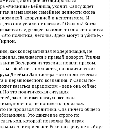
омиссов, с которой ассоциировался
а «Мизинца» Бейлиша, уходит. Сансу ждет
ит так называемые семейные ценности снова
их архаикой, коррупцией и непотизмом. И,
е, что они устали от насилия? Отнюдь! Когда
дывается следующее насилие, то оно становится
Это политика, деточка. Здесь могут и убить!», -
Тирион.
дим, как консервативная модернизация, не
ршения, сваливается в правый поворот. Усилия
иванию Вестероса из трясины пошли прахом,
сам собой не заполняется, на политических
рука Джейми Ланнистера – это политическая
 и неравновесного воздаяния. У Сансы по-
 может казаться парадоксом – ведь она сейчас
. Но это политическая ситуация
 ей, заколачивая наглухо все окна
ними, конечно, не понимать произвол.
это не произвол политики. Она ничего общего
ебованиями. Это движение строго по
делать ход, который позволил бы играя
кальных элитариев нет. Если на сцену не выйдут