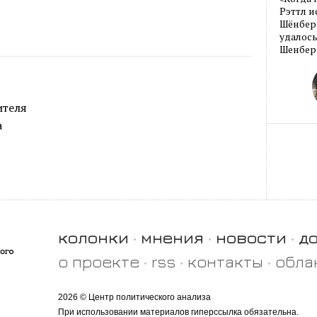
Рэттл и
Шёнберг
удалось
Шенберг
ителя
а
колонки
мнения
новости
д
о проекте
rss
контакты
обла
2026 © Центр политического анализа
При использовании материалов гиперссылка обязательна.