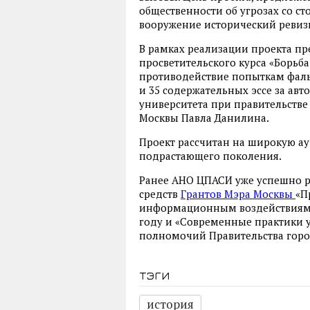
общественности об угрозах со с
вооружение исторический ревиз
В рамках реализации проекта пр
просветительского курса «Борьб
противодействие попыткам фаль
и 35 содержательных эссе за ав
университета при правительстве
Москвы Павла Данилина.
Проект рассчитан на широкую ау
подрастающего поколения.
Ранее АНО ЦПАСИ уже успешно р
средств
Грантов Мэра Москвы
«П
информационным воздействиям 
году и «Современные практики 
полномочий Правительства город
тэги
история