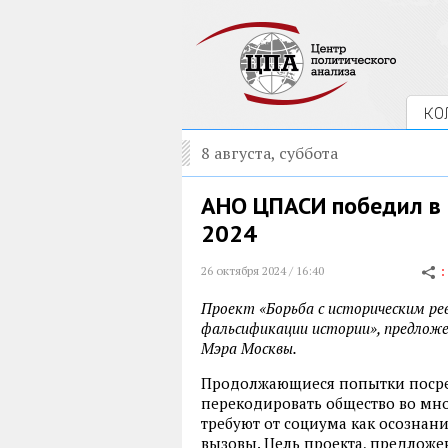
КО
8 августа, суббота
АНО ЦПАСИ победил в 
2024
26 октября 2024 / 16:40
Проект «Борьба с историческим р
фальсификации истории», предлож
Мэра Москвы.
Продолжающиеся попытки посре
перекодировать общество во мног
требуют от социума как осознани
вызовы. Цель проекта, предлож