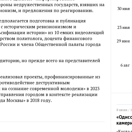
тороны недружественных государств, взявших на
30 июл
ионизм, и предложения по реагированию.
едполагается подготовка и публикация
а с историческим ревизионизмом и
23 июл
сификации истории» из 10 емких видеолекций
торством политолога, доцента финансового
29 июн
 России и члена Общественной палаты города
диторию, но прежде всего на представителей
6 авг
еализовал проекты, профинансированные из
ротиводействие деструктивным
на сознание современной молодежи» в 2023
управления городом в контексте реализации
а Москвы» в 2018 году.
8 июля / 
«Одисс
камер
«Когда 