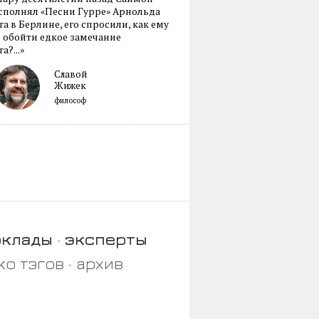
сполнял «Песни Гурре» Арнольда
а в Берлине, его спросили, как ему
 обойти едкое замечание
а?...»
Славой
Жижек
философ
оклады
эксперты
ко тэгов
архив