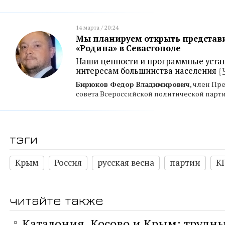
14 марта / 20:24
Мы планируем открыть представ
«Родина» в Севастополе
Наши ценности и программные уста
интересам большинства населения
{
Бирюков Федор Владимирович
, член Пр
совета Всероссийской политической парти
тэги
Крым
Россия
русская весна
партии
К
читайте также
Каталония, Косово и Крым: трудн