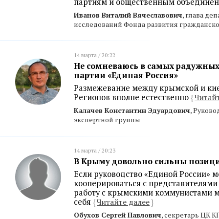
партиям и общественным объедине
Иванов Виталий Вячеславович
, глава д
исследований Фонда развития гражданско
14 марта / 20:22
Не сомневаюсь в самых радужных
партии «Единая Россия»
Размежевание между крымской и ки
Регионов вполне естественно
{
Читайт
Калачев Константин Эдуардович
, Руков
экспертной группы
14 марта / 20:23
В Крыму довольно сильны позиц
Если руководство «Единой России» 
кооперироваться с представителями 
работу с крымскими коммунистами м
себя
{
Читайте далее
}
Обухов Сергей Павлович
, секретарь ЦК 