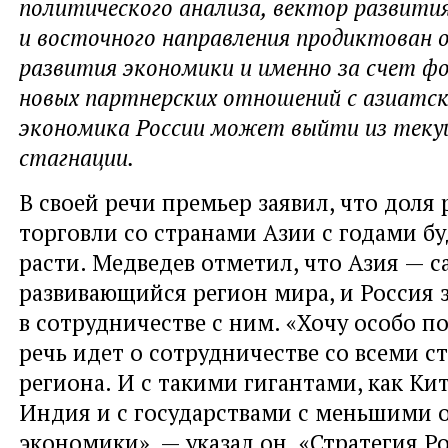
политического анализа
,
вектор развити
и восточного направления продиктован 
развития экономики и именно за счет ф
новых партнерских отношений с азиатс
экономика России может выйти из теку
стагнации.
В своей речи премьер заявил
,
что доля 
торговли со странами Азии с годами бу
расти. Медведев отметил
,
что Азия — 
развивающийся регион мира
,
и Россия 
в сотрудничестве с ним. «Хочу особо п
речь идет о сотрудничестве со всеми с
региона. И с такими гигантами
,
как Ки
Индия и с государствами с меньшими 
экономики», — указал он. «Стратегия Р