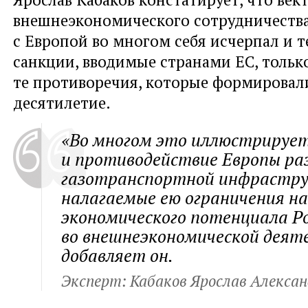
внешнеэкономического сотрудничеств
с Европой во многом себя исчерпал и 
санкции
,
вводимые странами ЕС
,
тольк
те противоречия
,
которые формировали
десятилетие.
«Во многом это иллюстрируе
и противодействие Европы р
газотранспортной инфрастр
налагаемые ею ограничения н
экономического потенциала Р
во внешнеэкономической деят
добавляет он.
Эксперт: Кабаков Ярослав Алексан