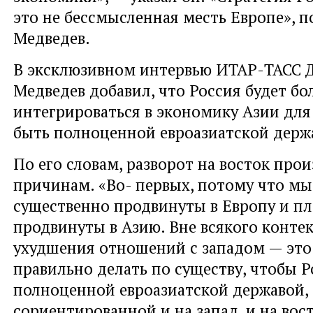
это не бессмысленная месть Европе», 
Медведев.
В эксклюзивном интервью ИТАР-ТАСС
Медведев добавил
,
что Россия будет бо
интегрироваться в экономику Азии для
быть полноценной евроазиатской держ
По его словам
,
разворот на восток про
причинам. «Во- первых
,
потому что мы
существенно продвинуты в Европу и п
продвинуты в Азию. Вне всякого конте
ухудшения отношений с западом — это
правильно делать по существу
,
чтобы Р
полноценной евроазиатской державой
,
сориентированной и на запад
,
и на вос