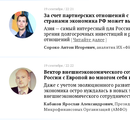
19 сентября / 22:21
За счет партнерских отношений с
странами экономика РФ может в
Азия — самый интересный для России
зрения долгосрочных инвестиций и
отношений
{
Читайте далее
}
Сороко Антон Игоревич
, аналитик ИХ «
19 сентября / 22:22
Вектор внешнеэкономического со
России с Европой во многом себя
Даже с учетом эволюционного развит
экономика остро нуждалась в новых 
внешнеэкономического сотрудничес
Кабаков Ярослав Александрович
, Прези
Микрофинансовых Организаций (АМФО)