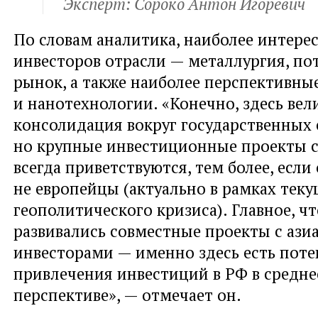
Эксперт: Сороко Антон Игоревич
По словам аналитика
,
наиболее интере
инвесторов отрасли — металлургия
,
по
рынок
,
а также наиболее перспективн
и нанотехнологии. «Конечно
,
здесь вел
консолидация вокруг государственных 
но крупные инвестиционные проекты 
всегда приветствуются
,
тем более
,
если
не европейцы
(
актуально в рамках теку
геополитического кризиса). Главное
,
чт
развивались совместные проекты с ази
инвесторами — именно здесь есть поте
привлечения инвестиций в РФ в средн
перспективе», — отмечает он.