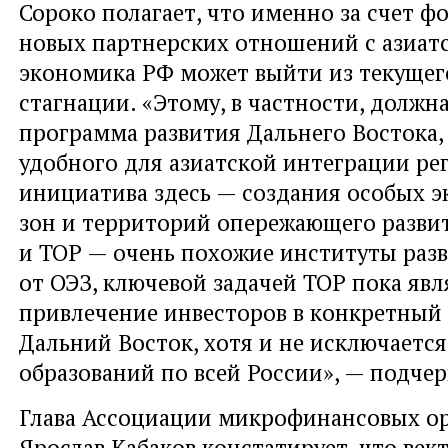
Сороко полагает
,
что именно за счет 
новых партнерских отношений с азиат
экономика РФ может выйти из текущег
стагнации. «Этому
,
в частности
,
должна
программа развития Дальнего Востока
,
удобного для азиатской интеграции ре
инициатива здесь — создания особых 
зон и территорий опережающего разви
и ТОР — очень похожие институты разв
от ОЭЗ
,
ключевой задачей ТОР пока явл
привлечение инвесторов в конкретный
Дальний Восток
,
хотя и не исключается
образований по всей России», — подчер
Глава Ассоциации микрофинансовых о
Ярослав Кабаков констатирует
,
что век