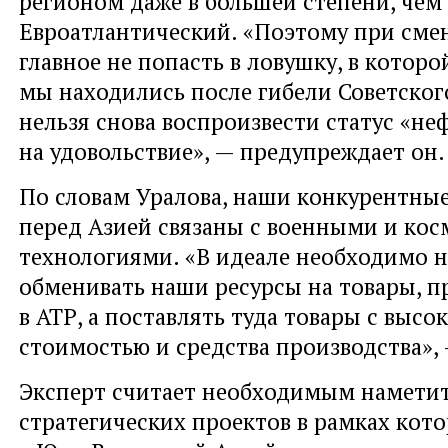
регионом даже в большей степени
,
чем
Евроатлантический. «Поэтому при смен
главное не попасть в ловушку
,
в которо
мы находились после гибели Советског
нельзя снова воспроизвести статус
«
неф
на удовольствие», — предупреждает он.
По словам Уралова
,
наши конкурентные
перед Азией связаны с военными и ко
технологиями. «В идеале необходимо н
обменивать наши ресурсы на товары
,
п
в АТР
,
а поставлять туда товары с высо
стоимостью и средства производства», 
Эксперт считает необходимым наметит
стратегических проектов в рамках кот