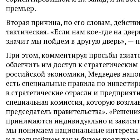
премьер.
Вторая причина
,
по его словам
,
действ
тактическая. «Если нам кое-где на две
значит мы пойдем в другую дверь», — 
При этом
,
комментируя просьбы азиат
облегчить им доступ к стратегическим
российской экономики
,
Медведев нап
есть специальные правила по инвести
в стратегические отрасли и предприят
специальная комиссия
,
которую возгла
председатель правительства». «Решени
принимаются индивидуально и зависят
мы понимаем национальные интересы
и в дальнейшем так и будем поступать»