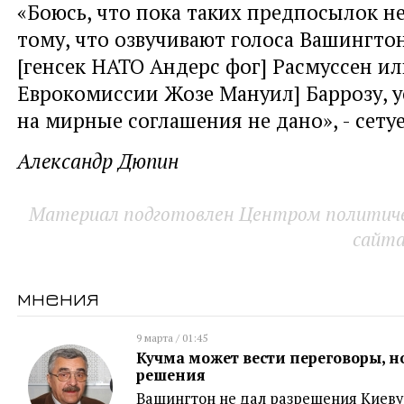
«Боюсь, что пока таких предпосылок не
тому, что озвучивают голоса Вашингтон
[генсек НАТО Андерс фог] Расмуссен ил
Еврокомиссии Жозе Мануил] Баррозу, 
на мирные соглашения не дано», - сету
Александр Дюпин
Материал подготовлен Центром политичес
сайт
мнения
9 марта / 01:45
Кучма может вести переговоры, 
решения
Вашингтон не дал разрешения Киеву 