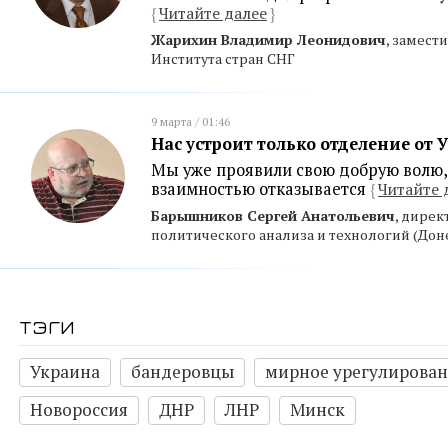
{
Читайте далее
}
Жарихин Владимир Леонидович
, замест
Института стран СНГ
9 марта / 01:46
Нас устроит только отделение от
Мы уже проявили свою добрую волю,
взаимностью отказывается
{
Читайте 
Барышников Сергей Анатольевич
, дирек
политического анализа и технологий (Дон
тэги
Украина
бандеровцы
мирное урегулирова
Новороссия
ДНР
ЛНР
Минск