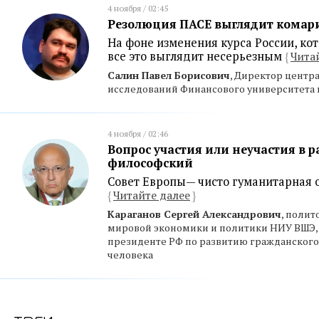
4 ноября / 02:45
Резолюция ПАСЕ выглядит комар
На фоне изменения курса России, ко
все это выглядит несерьезным
{
Чита
Салин Павел Борисович
, Директор центр
исследований Финансового университета 
4 ноября / 02:46
Вопрос участия или неучастия в р
философский
Совет Европы— чисто гуманитарная 
{
Читайте далее
}
Караганов Сергей Александрович
, полит
мировой экономики и политики НИУ ВШЭ, 
президенте РФ по развитию гражданского
человека
тэги