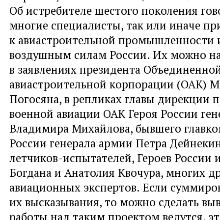
Об истребителе шестого поколения гов
многие специалисты, так или иначе п
к авиастроительной промышленности 
воздушным силам России. Их можно н
в заявлениях президента Объединенно
авиастроительной корпорации (ОАК) 
Погосяна, в репликах главы дирекции 
военной авиации ОАК Героя России ген
Владимира Михайлова, бывшего главко
России генерала армии Петра Дейнекин
летчиков-испытателей, Героев России и
Богдана и Анатолия Квочура, многих д
авиационных экспертов. Если суммиров
их высказывания, то можно сделать выв
работы над таким проектом ведутся, э