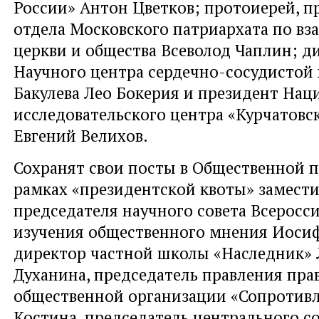
России» Антон Цветков; протоиерей, п
отдела Московского патриархата по в
церкви и общества Всеволод Чаплин; д
Научного центра сердечно-сосудистой 
Бакулева Лео Бокерия и президент Нац
исследовательского центра «Курчатовс
Евгений Велихов.
Сохранят свои посты в Общественной па
рамках «президентской квоты» замест
председателя научного совета Всеросс
изучения общественного мнения Иосиф
директор частной школы «Наследник»
Духанина, председатель правления пр
общественной организации «Сопротивл
Костина, председатель центрального с