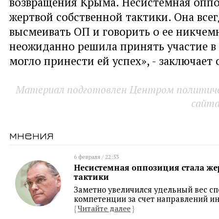
возвращения Крыма. Несистемная оппо
жертвой собственной тактики. Она все
высмеивать ОП и говорить о ее никчем
неожиданно решила принять участие в 
могло принести ей успех», - заключает 
Материал подготовлен Центром политичес
сайт
мнения
6 февраля / 22:53
Несистемная оппозиция стала же
тактики
Заметно увеличился удельный вес с
компетенции за счет направлений и
{
Читайте далее
}