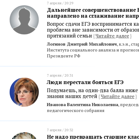
7 апреля / 20:29
Дальнейшее совершенствование 
направлено на сглаживание нап
Вопрос сдачи ЕГЭ воспринимается ка
проблема вне зависимости от образ
притязаний семьи
{
Читайте далее
}
Логинов Дмитрий Михайлович
, к.э.н., 
Института социального анализа и прогно
Президенте РФ
7 апреля / 20:31
Люди перестали бояться ЕГЭ
Подумаешь, на один-два балла ниже 
знания наших детей
{
Читайте далее
}
Иванова Валентина Николаевна
, предсе
педагогического собрания
7 апреля / 20:32
Не надо превращать старшие кла