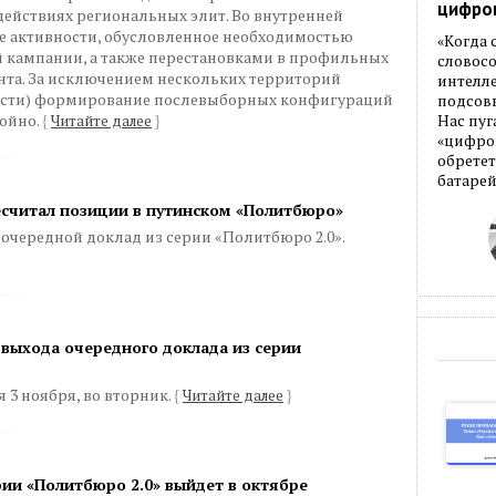
цифро
ействиях региональных элит. Во внутренней
 активности, обусловленное необходимостью
«Когда
й кампании, а также перестановками в профильных
словос
та. За исключением нескольких территорий
интелле
асти) формирование послевыборных конфигураций
подсовы
ойно.
{
Читайте далее
}
Нас пуг
«цифров
обретет
батарей
есчитал позиции в путинском «Политбюро»
очередной доклад из серии «Политбюро 2.0».
 выхода очередного доклада из серии
 3 ноября, во вторник.
{
Читайте далее
}
ии «Политбюро 2.0» выйдет в октябре