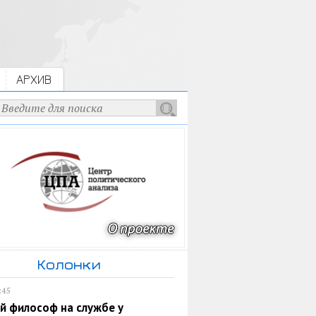
АРХИВ
Колонки
:45
й философ на службе у