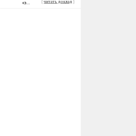
{
читать доклад
}
«э...