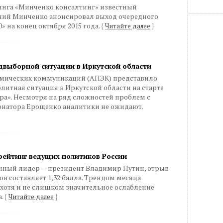
инга «Минченко консалтинг» известный
ний Минченко анонсировал выход очередного
» на конец октября 2015 года.
{
Читайте далее
}
двыборной ситуации в Иркутской области
омических коммуникаций (АПЭК) представило
литная ситуация в Иркутской области на старте
а». Несмотря на ряд сложностей проблем с
рнатора Ерощенко аналитики не ожидают.
рейтинг ведущих политиков России
енный лидер — президент Владимир Путин, отрыв
в составляет 1,32 балла. Трендом месяца
хотя и не слишком значительное ослабление
а.
{
Читайте далее
}