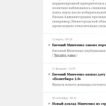
корректировкой приоритетов в д
политике наблюдалось снижение
взять паузу после избирательно
блоках Администрации президен
(например, Нижегородской обл
происходило относительно спок
11 марта / 00:54
Евгений Минченко заново пер
Евгений Минченко опубликовал 
{
Читайте далее
}
11 февраля / 14:03
Евгений Минченко назвал дату
«Политбюро 2.0»
Выпуск нового доклада состоится
28 сентября / 08:41
Новый доклад Минченко из сер