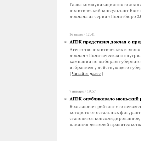
Глава коммуникационного холд
политический консультант Евге
доклада из серии «Политбюро 2.0
16 июля / 12:41
АПЭК представил доклад о пре
Агентство политических и экон
доклад «Политическая и внутриэ
кампании по выборам губернатор
избранием у действующего губе
{
Читайте далее
}
7 января / 19:57
АПЭК опубликовало июньский 
Возглавляет рейтинг его неизм
которого от остальных фигуранто
становится консолидированное, 
влияния деятелей правительств