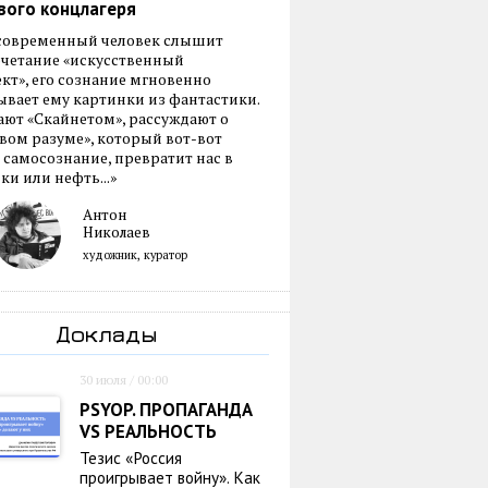
вого концлагеря
 современный человек слышит
очетание «искусственный
кт», его сознание мгновенно
вает ему картинки из фантастики.
ают «Скайнетом», рассуждают о
ом разуме», который вот-вот
 самосознание, превратит нас в
ки или нефть...»
Антон
Николаев
художник, куратор
Доклады
30 июля / 00:00
PSYOP. ПРОПАГАНДА
VS РЕАЛЬНОСТЬ
Тезис «Россия
проигрывает войну». Как