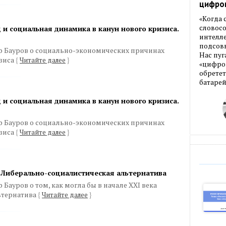
цифро
«Когда
словос
 и социальная динамика в канун нового кризиса.
интелле
подсовы
р Бауров о социально-экономических причинах
Нас пуг
зиса
{
Читайте далее
}
«цифров
обретет
батарей
 и социальная динамика в канун нового кризиса.
р Бауров о социально-экономических причинах
зиса
{
Читайте далее
}
 Либерально-социалистическая альтернатива
Бауров о том, как могла бы в начале XXI века
ьтернатива
{
Читайте далее
}