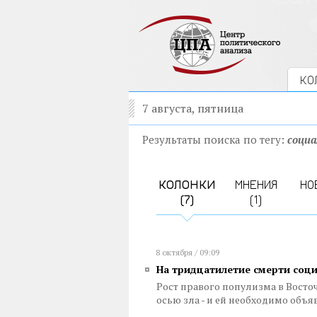
КО
7 августа, пятница
Результаты поиска по тегу:
соци
КОЛОНКИ
МНЕНИЯ
НО
(7)
(1)
8 октября / 09:09
На тридцатилетие смерти соц
Рост правого популизма в Восто
осью зла - и ей необходимо объ