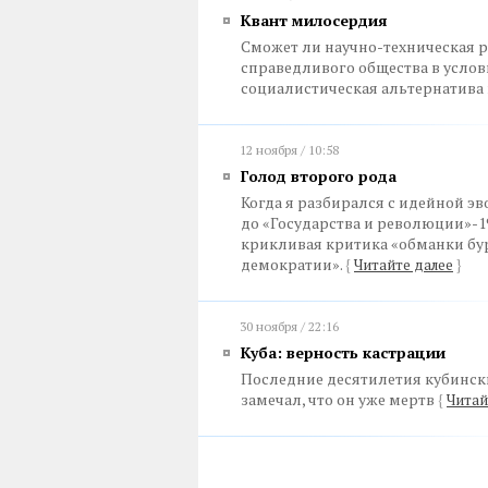
Квант милосердия
Сможет ли научно-техническая р
справедливого общества в услов
социалистическая альтернатив
12 ноября / 10:58
Голод второго рода
Когда я разбирался с идейной э
до «Государства и революции»-1
крикливая критика «обманки бу
демократии».
{
Читайте далее
}
30 ноября / 22:16
Куба: верность кастрации
Последние десятилетия кубинск
замечал, что он уже мертв
{
Читай