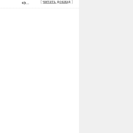
{
читать доклад
}
«э...