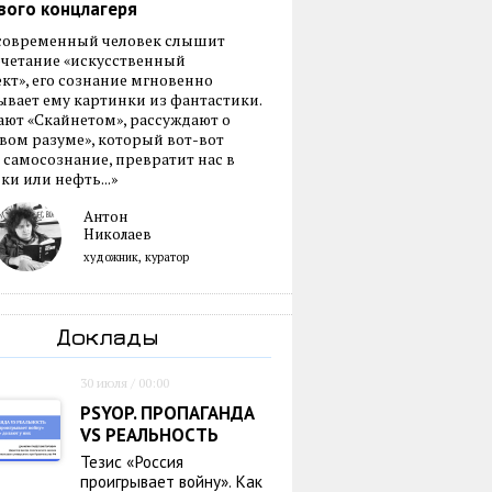
вого концлагеря
 современный человек слышит
очетание «искусственный
кт», его сознание мгновенно
вает ему картинки из фантастики.
ают «Скайнетом», рассуждают о
ом разуме», который вот-вот
 самосознание, превратит нас в
ки или нефть...»
Антон
Николаев
художник, куратор
Доклады
30 июля / 00:00
PSYOP. ПРОПАГАНДА
VS РЕАЛЬНОСТЬ
Тезис «Россия
проигрывает войну». Как