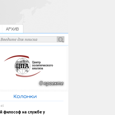
АРХИВ
Колонки
:45
й философ на службе у