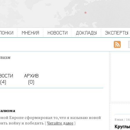
ЛОНКИ
МНЕНИЯ
НОВОСТИ
ДОКЛАДЫ
ЭКСПЕРТЫ
ализм
ВОСТИ
АРХИВ
(4)
(0)
иализма
чной Европе сформировал то, что я называю новой
8 мая / 14
явить войну и победить
{
Читайте далее
}
Круглы