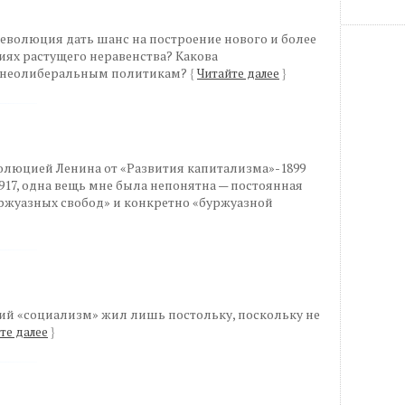
еволюция дать шанс на построение нового и более
иях растущего неравенства? Какова
а неолиберальным политикам?
{
Читайте далее
}
волюцией Ленина от «Развития капитализма»-1899
917, одна вещь мне была непонятна — постоянная
ржуазных свобод» и конкретно «буржуазной
ий «социализм» жил лишь постольку, поскольку не
те далее
}