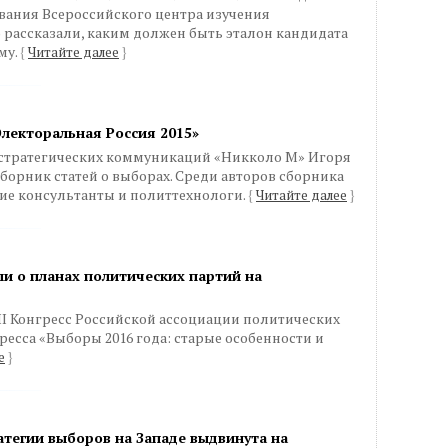
вания Всероссийского центра изучения
рассказали, каким должен быть эталон кандидата
му.
{
Читайте далее
}
Электоральная Россия 2015»
 стратегических коммуникаций «Никколо М» Игоря
борник статей о выборах. Среди авторов сборника
ие консультанты и политтехнологи.
{
Читайте далее
}
али о планах политических партий на
 III Конгресс Российской ассоциации политических
ресса «Выборы 2016 года: старые особенности и
е
}
атегии выборов на Западе выдвинута на