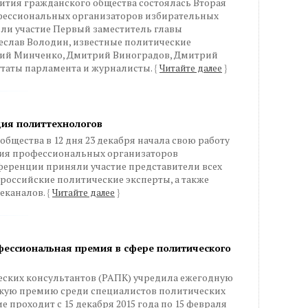
звития гражданского общества состоялась Вторая
фессиональных организаторов избирательных
ли участие Первый заместитель главы
слав Володин, известные политические
ений Минченко, Дмитрий Виноградов, Дмитрий
утаты парламента и журналисты.
{
Читайте далее
}
ия политтехнологов
бщества в 12 дня 23 декабря начала свою работу
ция профессиональных организаторов
ференции приняли участие представители всех
российские политические эксперты, а также
еканалов.
{
Читайте далее
}
фессиональная премия в сфере политического
еских консультантов (РАПК) учредила ежегодную
кую премию среди специалистов политических
е проходит с 15 декабря 2015 года по 15 февраля