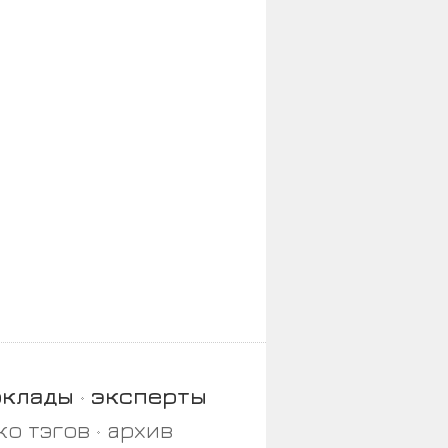
оклады
эксперты
ко тэгов
архив