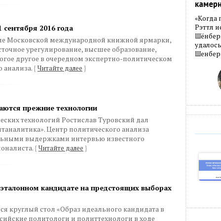
камер
«Когда 
Рэттл и
1 сентября 2016 года
Шёнберг
ие Московской международной книжной ярмарки,
удалось
точное урегулирование, высшее образование,
Шенберг
огое другое в очередном экспертно-политическом
 анализа.
{
Читайте далее
}
щаются прежние технологии
еских технологий Ростислав Туровский дал
таналитика». Центр политического анализа
ельными выдержками интервью известного
ионалиста.
{
Читайте далее
}
 эталонном кандидате на предстоящих выборах
ялся круглый стол «Образ идеального кандидата в
сийские политологи и политтехнологи в ходе