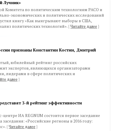
й Лучник»
дой Комитета по политическим технологиям РАСО и
льно-экономических и политических исследований
устил книгу «Как выигрывают выборы в США,
нализ политических технологий».
{
Читайте далее
}
ссии признаны Константин Костин, Дмитрий
сятый, юбилейный рейтинг российских
ржит экспертов, являющихся организаторами
ии, лидерами в сфере политических и
йте далее
}
представят 3-й рейтинг эффективности
есс-центре ИА REGNUM состоится первое заседание
а заседания: «Российские регионы в 2016 году:
с».
{
Читайте далее
}