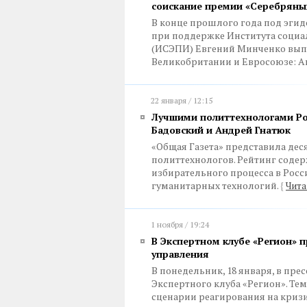
соискание премии «Серебряны
В конце прошлого года под эги
при поддержке Института социа
(ИСЭПИ) Евгений Минченко вып
Великобритании и Евросоюзе: А
22 января / 12:15
Лучшими политтехнологами Ро
Бадовский и Андрей Гнатюк
«Общая Газета» представила де
политтехнологов. Рейтинг соде
избирательного процесса в Росс
гуманитарных технологий.
{
Чита
1 ноября / 19:24
В Экспертном клубе «Регион» 
управления
В понедельник, 18 января, в пр
Экспертного клуба «Регион». Тем
сценарии реагирования на кризи