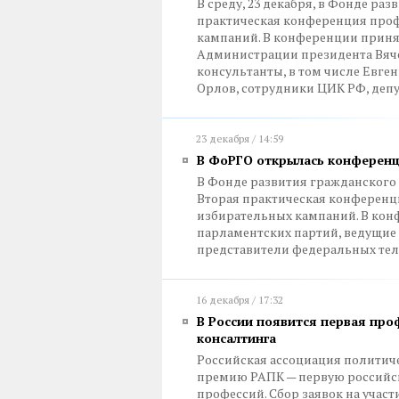
В среду, 23 декабря, в Фонде ра
практическая конференция про
кампаний. В конференции приня
Администрации президента Вяче
консультанты, в том числе Евг
Орлов, сотрудники ЦИК РФ, деп
23 декабря / 14:59
В ФоРГО открылась конференц
В Фонде развития гражданского о
Вторая практическая конферен
избирательных кампаний. В кон
парламентских партий, ведущие 
представители федеральных тел
16 декабря / 17:32
В России появится первая про
консалтинга
Российская ассоциация политич
премию РАПК — первую российс
профессий. Сбор заявок на участи