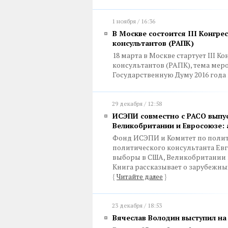
1 ноября / 16:36
В Москве состоится III Конгре
консультантов (РАПК)
18 марта в Москве стартует III 
консультантов (РАПК), тема мер
Государственную Думу 2016 года
29 декабря / 12:58
ИСЭПИ совместно с РАСО выпу
Великобритании и Евросоюзе: 
Фонд ИСЭПИ и Комитет по полит
политического консультанта Ев
выборы в США, Великобритании 
Книга рассказывает о зарубежны
{
Читайте далее
}
23 декабря / 18:53
Вячеслав Володин выступил н