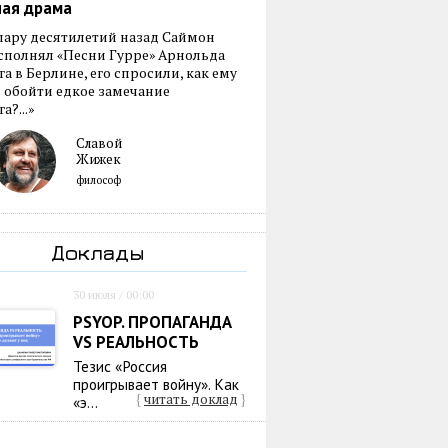
ная драма
пару десятилетий назад Саймон
сполнял «Песни Гурре» Арнольда
а в Берлине, его спросили, как ему
 обойти едкое замечание
а?...»
Славой
Жижек
философ
Доклады
30 июля / 00:00
PSYOP. ПРОПАГАНДА
VS РЕАЛЬНОСТЬ
Тезис «Россия
проигрывает войну». Как
{
читать доклад
}
«э...