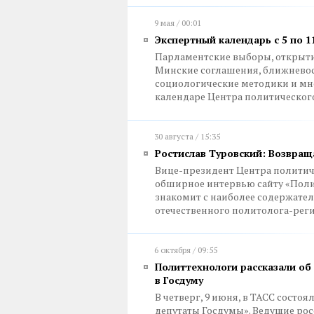
9 мая / 00:01
Экспертный календарь с 5 по 1
Парламентские выборы, открыт
Минские соглашения, ближневос
социологические методики и мн
календаре Центра политического
30 августа / 15:35
Ростислав Туровский: Возвра
Вице-президент Центра политич
обширное интервью сайту «Поли
знакомит с наиболее содержат
отечественного политолога-рег
6 октября / 09:55
Политтехнологи рассказали об
в Госдуму
В четверг, 9 июня, в ТАСС состо
депутаты Госдумы». Ведущие рос