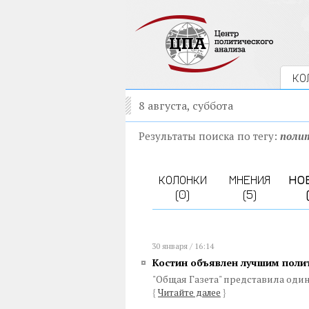
КО
8 августа, суббота
Результаты поиска по тегу:
поли
КОЛОНКИ
МНЕНИЯ
НО
(0)
(5)
30 января / 16:14
Костин объявлен лучшим полит
"Общая Газета" представила од
{
Читайте далее
}