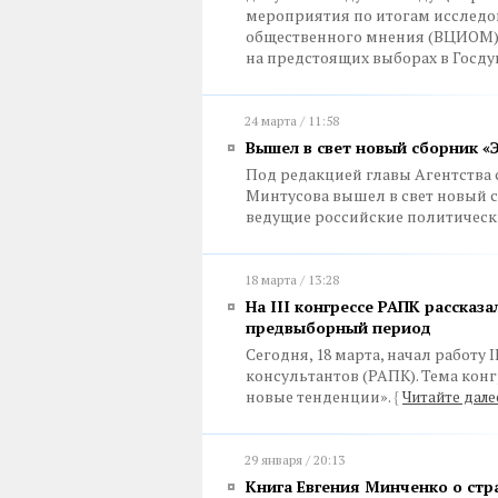
мероприятия по итогам исследо
общественного мнения (ВЦИОМ) 
на предстоящих выборах в Госду
24 марта / 11:58
Вышел в свет новый сборник «
Под редакцией главы Агентства
Минтусова вышел в свет новый с
ведущие российские политическ
18 марта / 13:28
На III конгрессе РАПК рассказ
предвыборный период
Сегодня, 18 марта, начал работу
консультантов (РАПК). Тема конг
новые тенденции».
{
Читайте дале
29 января / 20:13
Книга Евгения Минченко о стр