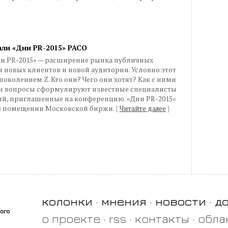
али «Дни PR-2015» РАСО
и PR-2015» — расширение рынка публичных
 новых клиентов и новой аудитории. Условно этот
околением Z. Кто они? Чего они хотят? Как с ними
ти вопросы сформулируют известные специалисты
й, приглашенные на конференцию. «Дни PR-2015»
, в помещении Московской биржи.
{
Читайте далее
}
колонки
мнения
новости
д
о проекте
rss
контакты
обла