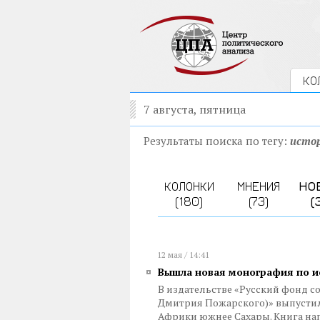
КО
7 августа, пятница
Результаты поиска по тегу:
исто
КОЛОНКИ
МНЕНИЯ
НО
(180)
(73)
(
12 мая / 14:41
Вышла новая монография по и
В издательстве «Русский фонд с
Дмитрия Пожарского)» выпустил
Африки южнее Сахары. Книга на