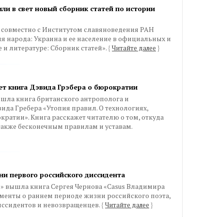
ли в свет новый сборник статей по истории
 совместно с Институтом славяноведения РАН
 народа: Украина и ее население в официальных и
 и литературе: Сборник статей».
{
Читайте далее
}
вет книга Дэвида Грэбера о бюрократии
ышла книга британского антрополога и
ида Гребера «Утопия правил. О технологиях,
кратии». Книга расскажет читателю о том, откуда
 также бесконечным правилам и уставам.
ни первого российского диссидента
» вышла книга Сергея Чернова «Casus Владимира
менты о раннем периоде жизни российского поэта,
иссидентов и невозвращенцев.
{
Читайте далее
}