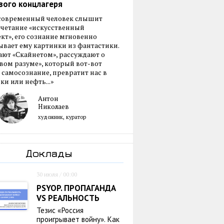
вого концлагеря
 современный человек слышит
очетание «искусственный
кт», его сознание мгновенно
вает ему картинки из фантастики.
ают «Скайнетом», рассуждают о
ом разуме», который вот-вот
 самосознание, превратит нас в
ки или нефть...»
Антон
Николаев
художник, куратор
Доклады
30 июля / 00:00
PSYOP. ПРОПАГАНДА
VS РЕАЛЬНОСТЬ
Тезис «Россия
проигрывает войну». Как