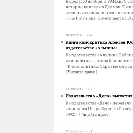
В среду, 30 ноября, в РАНХиГС с
истории колледжа Дедман Южног
является специалистом по исто
«The Provisional Government of 191
28 ноября / 13:44
Книга кинокритика Алексея Юсе
издательстве «Альпина»
В издательстве «Альпина Паблиш
кинокритика, автора большого ч
«Кинополитика: Скрытые смысл
{
Читайте далее
}
24 ноября / 14:17
Издательство «Дело» выпустило
В издательстве «Дело» перевели 
социолога Пьера Бурдье «О госуд
1992)».
{
Читайте далее
}
23 ноября / 14:21