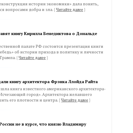
еконструкция истории экономики» дала понять,
тся вопросами добра и зла.
{
Читайте далее
}
авят книгу Кирилла Бенедиктова о Дональде
щественной палате РФ состоится презентация книги
бедь» об истории прихода в политику и личности
 Трампа.
{
Читайте далее
}
здали книгу архитектора Фрэнка Ллойда Райта
вышла книга известного американского архитектора-
«Исчезающий город». Архитектора желавшего
шить его плотности и центра.
{
Читайте далее
}
оссии не в курсе, что князю Владимиру