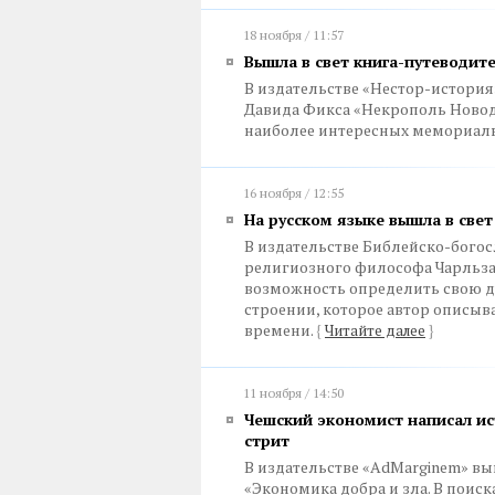
18 ноября / 11:57
Вышла в свет книга-путеводит
В издательстве «Нестор-истори
Давида Фикса «Некрополь Новод
наиболее интересных мемориал
16 ноября / 12:55
На русском языке вышла в свет
В издательстве Библейско-богос
религиозного философа Чарльза 
возможность определить свою 
строении, которое автор описыв
времени.
{
Читайте далее
}
11 ноября / 14:50
Чешский экономист написал ис
стрит
В издательстве «AdMarginem» в
«Экономика добра и зла. В поис