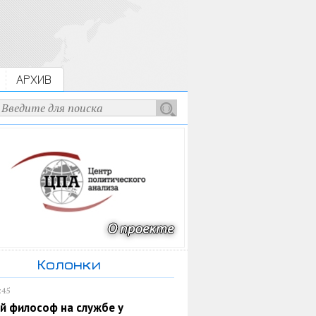
АРХИВ
Колонки
:45
й философ на службе у