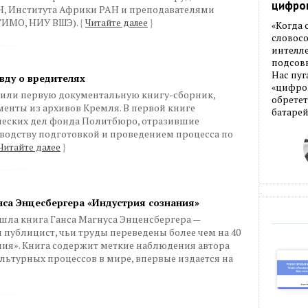
цифро
Н, Института Африки РАН и преподавателями
ГИМО, НИУ ВШЭ).
{
Читайте далее
}
«Когда
словос
интелле
подсовы
Нас пуг
вду о вредителях
«цифров
или первую документальную книгу-сборник,
обретет
енты из архивов Кремля. В первой книге
батарей
ческих дел фонда Политбюро, отразившие
водству подготовкой и проведением процесса по
Читайте далее
}
нса Энцесбергера «Индустрия сознания»
шла книга Ганса Магнуса Энценсбергера —
и публицист, чьи труды переведены более чем на 40
ния». Книга содержит меткие наблюдения автора
льтурных процессов в мире, впервые издается на