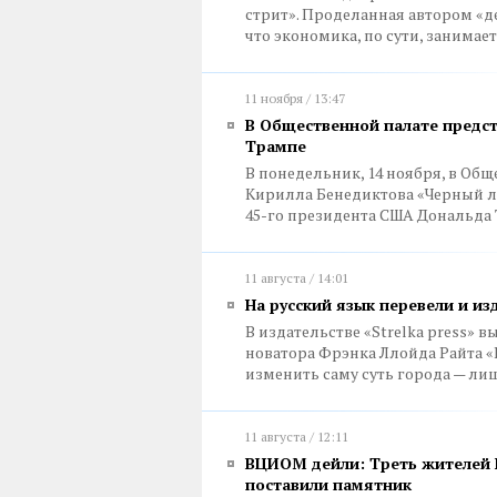
стрит». Проделанная автором «д
что экономика, по сути, занимае
11 ноября / 13:47
В Общественной палате предст
Трампе
В понедельник, 14 ноября, в Об
Кирилла Бенедиктова «Черный ле
45-го президента США Дональда
11 августа / 14:01
На русский язык перевели и и
В издательстве «Strelka press» 
новатора Фрэнка Ллойда Райта 
изменить саму суть города — ли
11 августа / 12:11
ВЦИОМ дейли: Треть жителей Р
поставили памятник