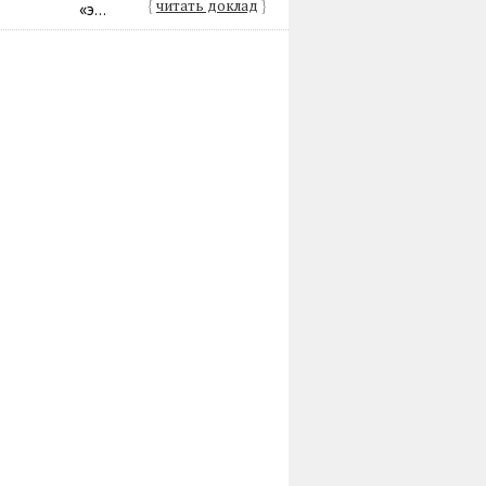
{
читать доклад
}
«э...