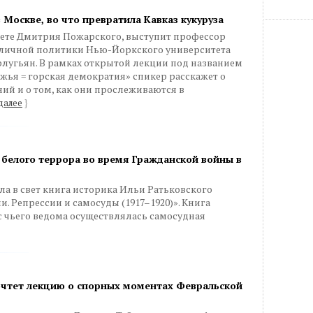
 Москве, во что превратила Кавказ кукуруза
ситете Дмитрия Пожарского, выступит профессор
бличной политики Нью-Йоркского университета
лугьян. В рамках открытой лекции под названием
ружья = горская демократия» спикер расскажет о
ий и о том, как они прослеживаются в
далее
}
и белого террора во время Гражданской войны в
а в свет книга историка Ильи Ратьковского
и. Репрессии и самосуды (1917–1920)». Книга
 с чьего ведома осуществлялась самосудная
очтет лекцию о спорных моментах Февральской