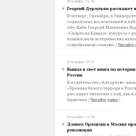
30 ноября / 11:36
Георгий Дерлугьян расскажет в
В четверг, 1 декабря, в Универ
социальных исследований и пу
Абу-Даби Георгий Матвеевич Дер
«Спарта на Кавказе: кукуруза + 
взаимосвязи исторических явлен
современном социуме.
{
Читайте 
29 ноября / 13:57
Вышла в свет книга по истори
России
В издательстве «Алгоритм» вышл
«Хроника белого террора в Росси
расскажет читателю о том, как и
практика.
{
Читайте далее
}
29 ноября / 11:54
Дэниел Орловски в Москве пр
революции