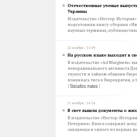
Отечественные ученые выпусти
Украины
Издательство «Нестор-История»
подготовили книгу-сборник «Имя
научных терминах, публицистике
22 ноября / 13:09
На русском языке выходит в с
В издательстве «Ad Marginem» в
леворадикального активиста Дэв
глупости и тайном обаянии бюро
появилась тяга к бюрократии, а
{
Читайте далее
}
21 ноября / 14:34
В свет вышли документы о жиз
В издательстве «Нестор-История
Печерина». Книга содержит доку
западника и одного из первых д