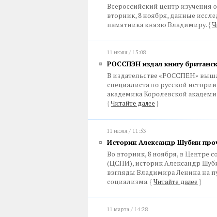
Всероссийский центр изучения 
вторник, 8 ноября, данные иссл
памятника князю Владимиру.
{
Ч
11 июля / 15:08
РОССПЭН издал книгу британск
В издательстве «РОССПЕН» вышл
специалиста по русской истории
академика Королевской академи
{
Читайте далее
}
11 июля / 11:53
Историк Александр Шубин проч
Во вторник, 8 ноября, в Центре
(ЦСПИ), историк Александр Шуби
взгляды Владимира Ленина на п
социализма.
{
Читайте далее
}
11 марта / 14:28