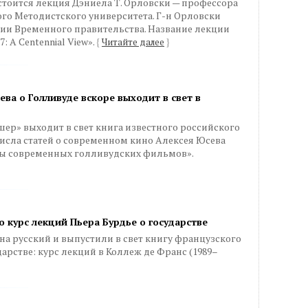
остоится лекция Дэниела Т. Орловски — профессора
о Методистского университета. Г-н Орловски
рии Временного правительства. Название лекции
7: A Centennial View».
{
Читайте далее
}
ва о Голливуде вскоре выходит в свет в
ер» выходит в свет книга известного российского
исла статей о современном кино Алексея Юсева
ы современных голливудских фильмов».
 курс лекций Пьера Бурдье о государстве
на русский и выпустили в свет книгу французского
арстве: курс лекций в Коллеж де Франс (1989–