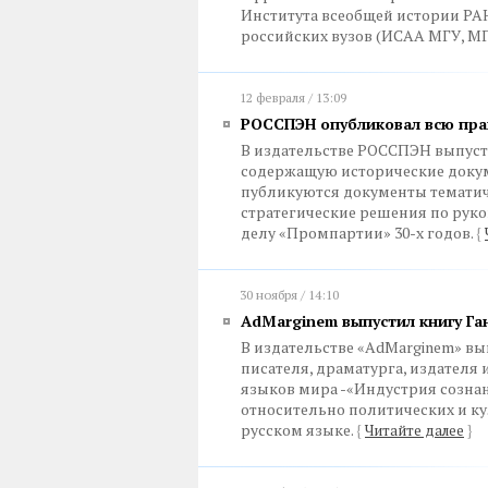
Института всеобщей истории РА
российских вузов (ИСАА МГУ, М
12 февраля / 13:09
РОССПЭН опубликовал всю пра
В издательстве РОССПЭН выпуст
содержащую исторические докум
публикуются документы темати
стратегические решения по руко
делу «Промпартии» 30-х годов.
{
30 ноября / 14:10
AdMarginem выпустил книгу Га
В издательстве «AdMarginem» вы
писателя, драматурга, издателя 
языков мира -«Индустрия созна
относительно политических и ку
русском языке.
{
Читайте далее
}