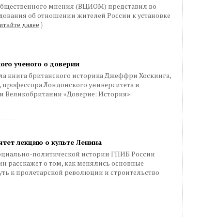
общественного мнения (ВЦИОМ) представил во
едования об отношении жителей России к установке
итайте далее
}
ого ученого о доверии
а книга британского историка Джеффри Хоскинга,
, профессора Лондонского университета и
и Великобритании «Доверие: История».
тет лекцию о культе Ленина
 социально-политической истории ГПИБ России
н расскажет о том, как менялись основные
уть к пролетарской революции и строительство