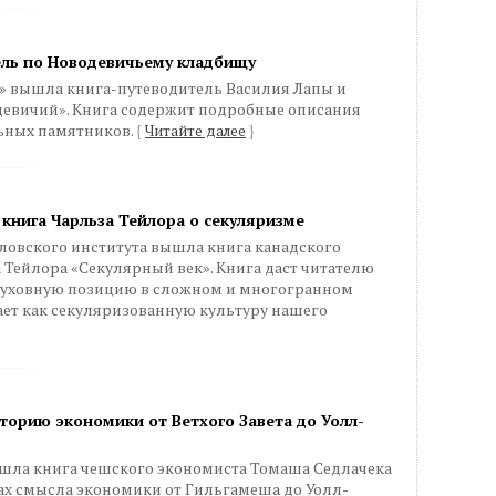
ель по Новодевичьему кладбищу
я» вышла книга-путеводитель Василия Лапы и
евичий». Книга содержит подробные описания
ьных памятников.
{
Читайте далее
}
 книга Чарльза Тейлора о секуляризме
ловского института вышла книга канадского
Тейлора «Секулярный век». Книга даст читателю
духовную позицию в сложном и многогранном
ает как секуляризованную культуру нашего
торию экономики от Ветхого Завета до Уолл-
ышла книга чешского экономиста Томаша Седлачека
ках смысла экономики от Гильгамеша до Уолл-