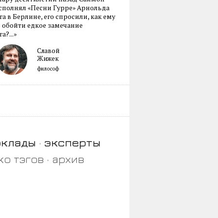
сполнял «Песни Гурре» Арнольда
а в Берлине, его спросили, как ему
 обойти едкое замечание
а?...»
Славой
Жижек
философ
оклады
эксперты
ко тэгов
архив