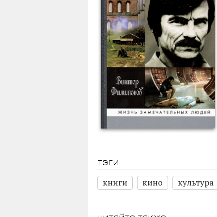
тэги
книги
кино
культура
читайте также