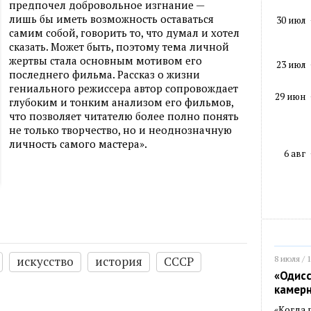
предпочел добровольное изгнание —
лишь бы иметь возможность оста­ваться
30 июл
самим собой, говорить то, что думал и хотел
сказать. Может быть, по­этому тема личной
жертвы стала основным мотивом его
23 июл
последнего фильма. Рассказ о жизни
гениального режиссера автор сопровождает
29 июн
глубоким и тонким анализом его фильмов,
что позволяет читателю более полно понять
не только творчество, но и неоднозначную
личность самого мастера».
6 авг
8 июля / 
искусство
история
СССР
«Одисс
камер
«Когда 