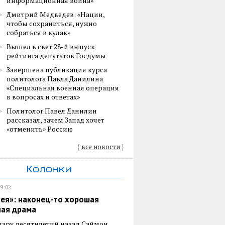
информационная война»
Дмитрий Медведев: «Нации,
чтобы сохраниться, нужно
собраться в кулак»
Вышел в свет 28-й выпуск
рейтинга депутатов Госдумы
Завершена публикация курса
политолога Павла Данилина
«Специальная военная операция
в вопросах и ответах»
Политолог Павел Данилин
рассказал, зачем Запад хочет
«отменить» Россию
{
все новости
}
Колонки
19:02
ея»: наконец-то хорошая
ная драма
пару десятилетий назад Саймон