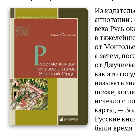
Из издатель
аннотации: 
века Русь ок
в тяжелейш
от Монголь
а затем, пос
от Джучиева
как это госу
называть зн
позже, когд
исчезло с п
карты, — Зо
Русские кня
были время 