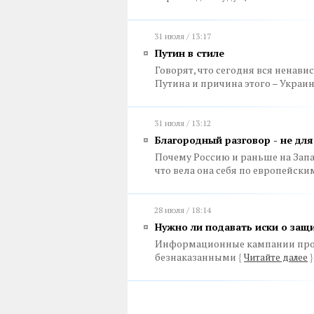
31 июля / 13:17
Путин в стиле
Говорят, что сегодня вся ненав
Путина и причина этого – Украи
31 июля / 13:12
Благородный разговор - не для
Почему Россию и раньше на Запад
что вела она себя по европейск
28 июля / 18:14
Нужно ли подавать иски о защи
Информационные кампании прот
безнаказанными
{
Читайте далее
}