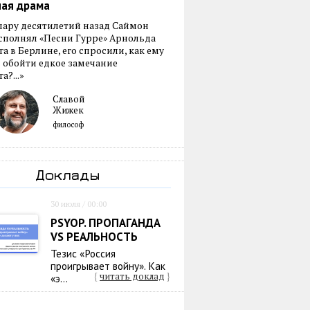
ная драма
пару десятилетий назад Саймон
сполнял «Песни Гурре» Арнольда
а в Берлине, его спросили, как ему
 обойти едкое замечание
а?...»
Славой
Жижек
философ
Доклады
30 июля / 00:00
PSYOP. ПРОПАГАНДА
VS РЕАЛЬНОСТЬ
Тезис «Россия
проигрывает войну». Как
{
читать доклад
}
«э...