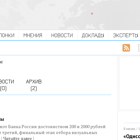
ЛОНКИ
МНЕНИЯ
НОВОСТИ
ДОКЛАДЫ
ЭКСПЕРТЫ
ж
ВОСТИ
АРХИВ
(0)
(2)
лы
от Банка России достоинством 200 и 2000 рублей
8 июля / 
т третий, финальный этап отбора визуальных
«Одисс
в
{
Читайте далее
}