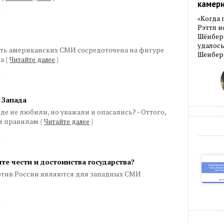
камер
«Когда 
Рэттл и
Шёнберг
удалось
исть американских СМИ сосредоточена на фигуре
Шенберг
на
{
Читайте далее
}
 Запада
е не любили, но уважали и опасались? - Оттого,
им правилам
{
Читайте далее
}
те чести и достоинства государства?
ив России являются для западных СМИ