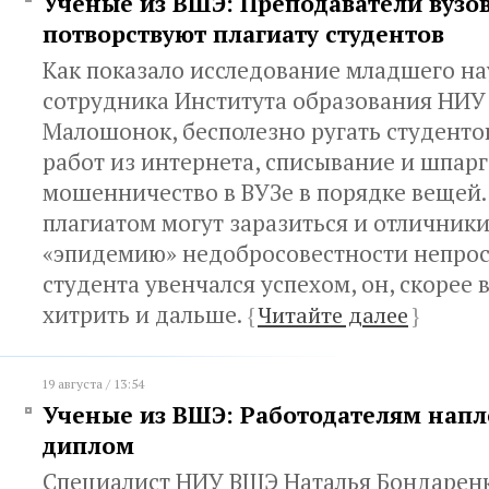
Ученые из ВШЭ: Преподаватели вузо
потворствуют плагиату студентов
Как показало исследование младшего н
сотрудника Института образования НИУ
Малошонок, бесполезно ругать студенто
работ из интернета, списывание и шпар
мошенничество в ВУЗе в порядке вещей. 
плагиатом могут заразиться и отличники
«эпидемию» недобросовестности непрос
студента увенчался успехом, он, скорее в
хитрить и дальше.
{
Читайте далее
}
19 августа / 13:54
Ученые из ВШЭ: Работодателям напл
диплом
Специалист НИУ ВШЭ Наталья Бондаренк