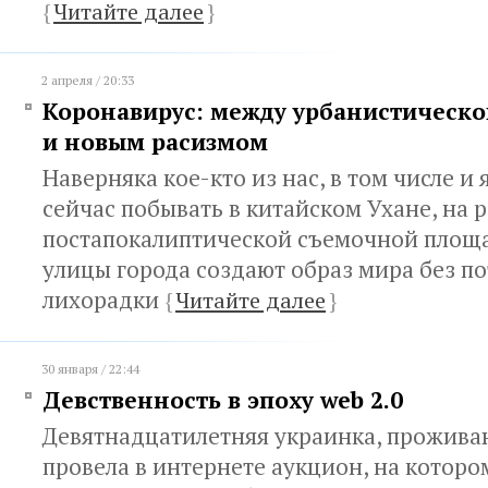
{
Читайте далее
}
2 апреля / 20:33
Коронавирус: между урбанистическо
и новым расизмом
Наверняка кое-кто из нас, в том числе и 
сейчас побывать в китайском Ухане, на 
постапокалиптической съемочной площа
улицы города создают образ мира без п
лихорадки
{
Читайте далее
}
30 января / 22:44
Девственность в эпоху web 2.0
Девятнадцатилетняя украинка, прожива
провела в интернете аукцион, на которо