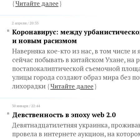
{
Читайте далее
}
2 апреля / 20:33
Коронавирус: между урбанистическо
и новым расизмом
Наверняка кое-кто из нас, в том числе и 
сейчас побывать в китайском Ухане, на 
постапокалиптической съемочной площа
улицы города создают образ мира без п
лихорадки
{
Читайте далее
}
30 января / 22:44
Девственность в эпоху web 2.0
Девятнадцатилетняя украинка, прожива
провела в интернете аукцион, на которо