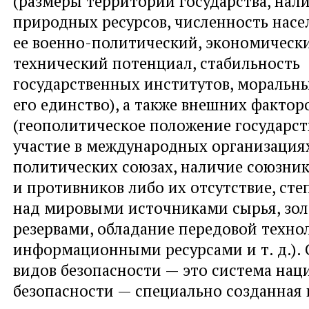
(размеры территории государства, нали
природных ресурсов, численность насе
ее военно-политический, экономически
технический потенциал, стабильность
государственных институтов, моральны
его единство), а также внешних фактор
(геополитическое положение государств
участие в международных организациях
политических союзах, наличие союзни
и противников либо их отсутствие, сте
над мировыми источниками сырья, зо
резервами, обладание передовой техно
информационными ресурсами и т. д.). 
видов безопасности — это система на
безопасности — специально созданная 