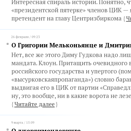
Интересная спираль истории. Понятно, 
«президентской пятерке» членов ЦИК —
претендент на главу Центризбиркома
{
Ч
26 февраля / 09:23
О Григории Мельконьянце и Дмитри
Нет, все же этого Диму Гудкова надо ли
мандата. Клоун. Притащить очевидного 
российского государства и упертого (по
«высурковскаяпропаганда») словно баран
выдвигая его в ЦИК от партии «Справедл
ну, это вообще, ни в какие ворота не лез
{
Читайте далее
}
9 марта / 15:09
О джерримендеринге