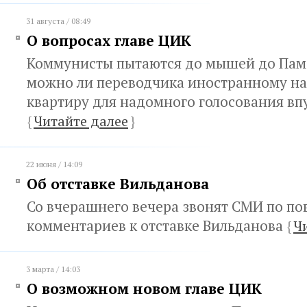
31 августа / 08:49
О вопросах главе ЦИК
Коммунисты пытаются до мышей до Памф
можно ли переводчика иностранному н
квартиру для надомного голосования вп
{
Читайте далее
}
22 июня / 14:09
Об отставке Вильданова
Со вчерашнего вечера звонят СМИ по по
комментариев к отставке Вильданова
{
Ч
3 марта / 14:03
О возможном новом главе ЦИК