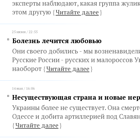
эксперты наблюдают, какая группа жулик
этом другую
{
Читайте далее
}
25 июня / 22:55
Болезнь лечится любовью
Они своего добились - мы возненавидели
Русские России - русских и малороссов У
наоборот
{
Читайте далее
}
14 мая / 16:06
Несуществующая страна и новые не
Украины более не существует. Она смерт
Одессе и добита артиллерией под Славя
{
Читайте далее
}