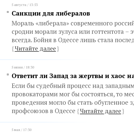
5 августа / 13:53
Санкции для либералов
Мораль «либерала» современного россий
сродни морали зулуса или готтентота – 
всегда. Бойня в Одессе лишь стала посл
{
Читайте далее
}
5 июня / 18:30
Ответит ли Запад за жертвы и хаос н
Если бы судебный процесс над западны
провокаторами мог бы состояться, то ме
проведения могло бы стать обугленное 
профсоюзов в Одессе
{
Читайте далее
}
5 мая / 17:30