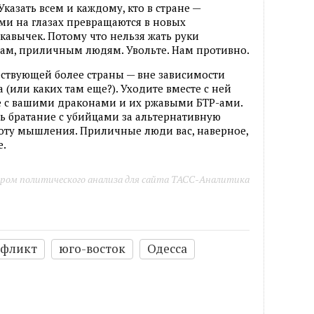
 Указать всем и каждому, кто в стране —
ми на глазах превращаются в новых
кавычек. Потому что нельзя жать руки
нам, приличным людям. Увольте. Нам противно.
ствующей более страны — вне зависимости
 (или каких там еще?). Уходите вместе с ней
те с вашими драконами и их ржавыми БТР-ами.
ть братание с убийцами за альтернативную
роту мышления. Приличные люди вас, наверное,
е.
ром политического анализа для сайта ТАСС-Аналитика
нфликт
юго-восток
Одесса