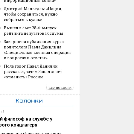
информационная война»
Дмитрий Медведев: «Нации,
чтобы сохраниться, нужно
собраться в кулак»
Вышел в свет 28-й выпуск
рейтинга депутатов Госдумы
Завершена публикация курса
политолога Павла Данилина
«Специальная военная операция
в вопросах и ответах»
Политолог Павел Данилин
рассказал, зачем Запад хочет
«отменить» Россию
{
все новости
}
Колонки
:45
й философ на службе у
вого концлагеря
 современный человек слышит