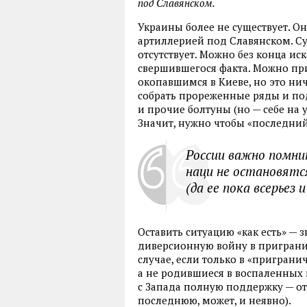
под Славянском.
Украины более не существует. Он
артиллерией под Славянском. Су
отсутствует. Можно без конца и
свершившегося факта. Можно при
окопавшимся в Киеве, но это ни
собрать прореженные ряды и по
и прочие болтуны (но — себе на 
Значит, нужно чтобы «последний
России важно помни
наци не остановятс
(да ее пока всерьез и
Оставить ситуацию «как есть» —
диверсионную войну в приграни
случае, если только в «приграни
а не родившиеся в воспаленных 
с Запада полную поддержку — о
последнюю, может, и неявно).