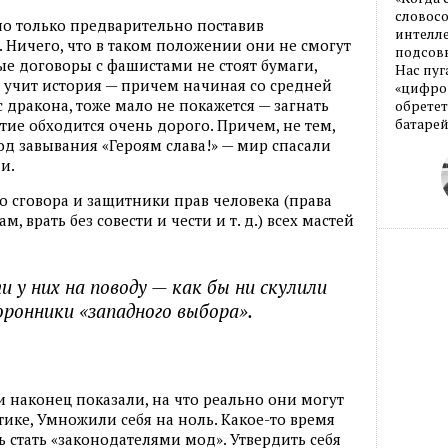
словос
но только предварительно поставив
интелле
. Ничего, что в таком положении они не смогут
подсовы
ые договоры с фашистами не стоят бумаги,
Нас пуг
 учит история — причем начиная со средней
«цифров
с дракона, тоже мало не покажется — загнать
обретет
батарей
тие обходится очень дорого. Причем, не тем,
од завывания «Героям слава!» — мир спасали
и.
 сговора и защитники прав человека (права
ам, врать без совести и чести
и т. д.
) всех мастей
и у них на поводу — как бы ни скулили
оронники «западного выбора».
наконец показали, на что реально они могут
тике, Умножили себя на ноль. Какое-то время
ь стать «законодателями мод». Утвердить себя