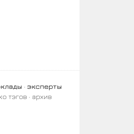
оклады
эксперты
ко тэгов
архив