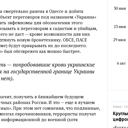
30 июл
а смертельно ранена в Одессе и добита
бъект переговоров под названием «Украина»
скать эвфемизмы для обозначения этого
23 июл
зывать к переговорам к садистам и убийцам,
чего не даст — кроме возможности для них
дтянуть новую бронетехнику. ОБСЕ, ПАСЕ
29 июн
уме) будут прикрывать их до последнего.
» был обезврежен как можно быстрее.
6 авг
ть — попробовавшие крови украинские
я на государственной границе Украины
 нет).
 значит, получить в ближайшем будущем
чных районах России. И это — еще в лучшем
8 мая / 14
чных». При этом нет сомнения, что подлинные,
Круглы
мозгах еврочиновников, террористы получат
цифро
т информационной до военной (хотя
«Когда