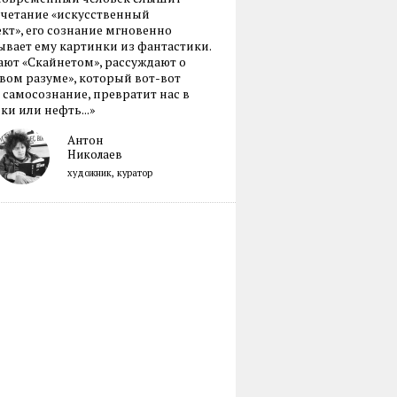
очетание «искусственный
кт», его сознание мгновенно
вает ему картинки из фантастики.
ают «Скайнетом», рассуждают о
ом разуме», который вот-вот
 самосознание, превратит нас в
ки или нефть...»
Антон
Николаев
художник, куратор