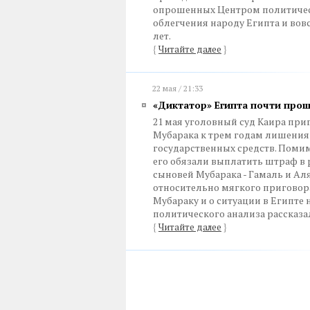
опрошенных Центром политическ
облегчения народу Египта и вовс
лет.
{
Читайте далее
}
22 мая / 21:33
«Диктатор» Египта почти про
21 мая уголовный суд Каира пр
Мубарака к трем годам лишения
государственных средств. Поми
его обязали выплатить штраф в р
сыновей Мубарака - Гамаль и Ал
относительно мягкого приговора
Мубараку и о ситуации в Египте
политического анализа рассказа
{
Читайте далее
}