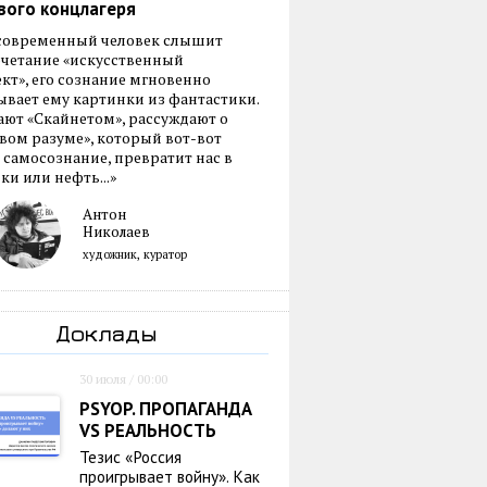
вого концлагеря
 современный человек слышит
очетание «искусственный
кт», его сознание мгновенно
вает ему картинки из фантастики.
ают «Скайнетом», рассуждают о
ом разуме», который вот-вот
 самосознание, превратит нас в
ки или нефть...»
Антон
Николаев
художник, куратор
Доклады
30 июля / 00:00
PSYOP. ПРОПАГАНДА
VS РЕАЛЬНОСТЬ
Тезис «Россия
проигрывает войну». Как