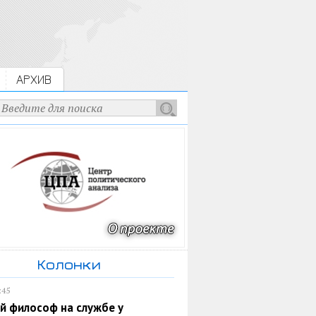
АРХИВ
Колонки
:45
й философ на службе у