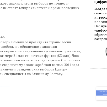
цифро
ого анализа, итоги выборов не принесут
е не ставят точку в египетской драме последних
«Когда
словос
интелле
подсовы
Нас пуг
«цифров
обретет
щен
батарей
иговорил бывшего президента страны Хосни
 свободы по обвинению в хищении
мо тюремного заключения «усиленного режима»,
азмере 21 млн египетских фунтов ($3 млн). Двое
я - получили по четыре года тюрьмы. О причинах
 свергнутому в ходе «арабской весны» 2011 года
 накануне президентских выборов Центру
ли специалисты по Ближнему Востоку.