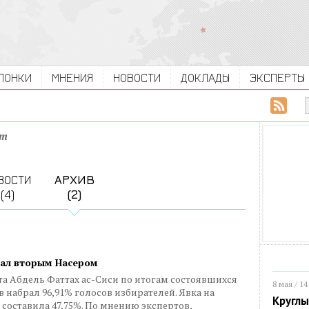
ЛОНКИ
МНЕНИЯ
НОВОСТИ
ДОКЛАДЫ
ЭКСПЕРТЫ
ет
ВОСТИ
АРХИВ
(4)
(2)
стал вторым Насером
 Абдель Фаттах ас-Сиси по итогам состоявшихся
8 мая / 14
 набрал 96,91% голосов избирателей. Явка на
Круглы
составила 47,75%. По мнению экспертов,