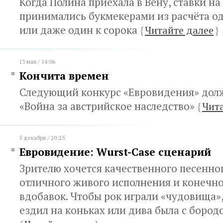
Когда Полина приехала в Вену, ставки на
принимались букмекерами из расчёта о
или даже один к сорока
{
Читайте далее
}
13 мая / 14:06
Кончита времен
Следующий конкурс «Евровидения» долж
«Война за австрийское наследство»
{
Чит
5 декабря / 20:25
Евровидение: Wurst-Case сценарий
Зрителю хочется качественного песенно
отличного живого исполнения и конечн
вдобавок. Чтобы рок играли «чудовища
ездил на коньках или дива была с бород