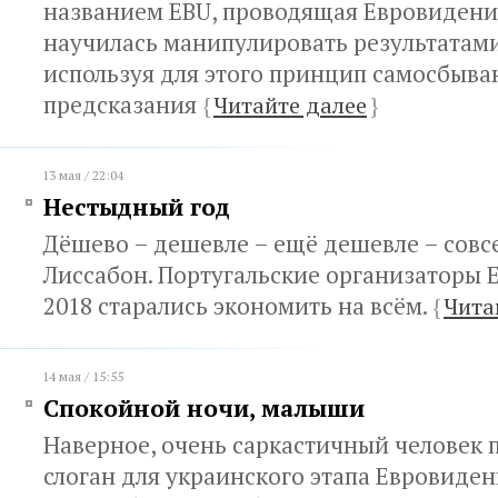
названием EBU, проводящая Евровидени
научилась манипулировать результатами
используя для этого принцип самосбыв
предсказания
{
Читайте далее
}
13 мая / 22:04
Нестыдный год
Дёшево – дешевле – ещё дешевле – совс
Лиссабон. Португальские организаторы 
2018 старались экономить на всём.
{
Чита
14 мая / 15:55
Спокойной ночи, малыши
Наверное, очень саркастичный человек
слоган для украинского этапа Евровиде