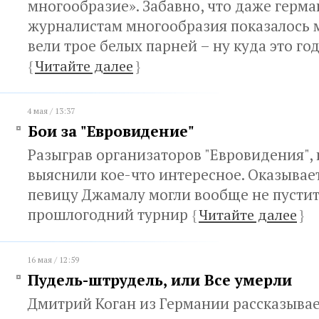
многообразие». Забавно, что даже герм
журналистам многообразия показалось м
вели трое белых парней – ну куда это го
{
Читайте далее
}
4 мая / 13:37
Бои за "Евровидение"
Разыграв организаторов "Евровидения",
выяснили кое-что интересное. Оказывае
певицу Джамалу могли вообще не пустит
прошлогодний турнир
{
Читайте далее
}
16 мая / 12:59
Пудель-штрудель, или Все умерли
Дмитрий Коган из Германии рассказывае