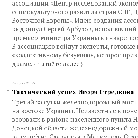
ассоциации «Центр исследований эконо
социокультурного развития стран СНГ, 
Восточной Европы». Идею создания асс
выдвинул Сергей Арбузов, исполнявший
премьер-министра Украины в январе-фев
В ассоциацию войдут эксперты, готовые
«коллективному безумию», которое прив
драме.
{
Читайте далее
}
7 июля / 21:53
Тактический успех Игоря Стрелкова
Третий за сутки железнодорожный мост 
на востоке Украины. Неизвестные в пон
взорвали в районе населенного пункта 
Донецкой области железнодорожный мос
ведущей из Славянска в Мариуполь. Отх