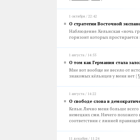
1 октября / 22:42
О стратегии Восточной экспан
Наблюдение. Кельнская «ночь гр
горизонт которых простирается 
1 августа / 14:55
О том как Германия стала зал
Мне вот вообще не весело от исто
знакомых кёльнцев у меня нет
{
1 августа / 14:22
О свободе слова в демократич
Кельн. Лично меня больше всего
немецких сми. Ничего похожего 
соответствии с линией правяще
11 декабря / 11:24