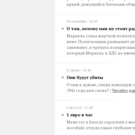
яркий, кажущийся блеклым общ
20 сентября / 18:05
О том, почему нам не стоит р
Меркель стала жертвой политизац
вине. Политизация размывает це
занимают, и чревата поляризаци
который Меркель и ХДС не имею
22 июня / 10:46
Они будут убиты
О чем я думаю, глядя немецкую 
1941 года для своих?
{
Читайте да
6 августа / 11:40
1 евро в час
Меня тут в блогах спросили о 
пособий, откуда такие глубокие