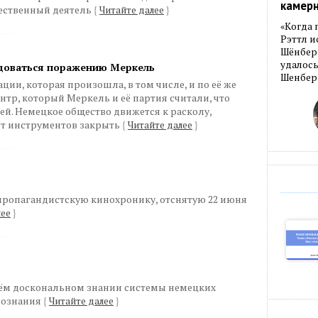
камер
ественный деятель
{
Читайте далее
}
«Когда 
Рэттл и
Шёнберг
удалось
адоваться поражению Меркель
Шенберг
ии, которая произошла, в том числе, и по её же
нтр, который Меркель и её партия считали, что
ей. Немецкое общество движется к расколу,
т инструментов закрыть
{
Читайте далее
}
пропагандистскую кинохронику, отснятую 22 июня
лее
}
моём доскональном знании системы немецких
 познания
{
Читайте далее
}