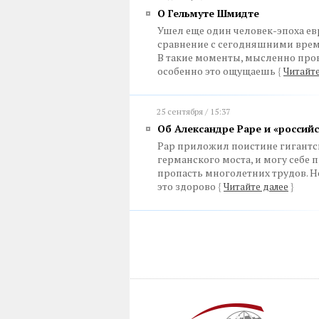
О Гельмуте Шмидте
Ушел еще один человек-эпоха ев
сравнение с сегодняшними врем
В такие моменты, мысленно пров
особенно это ощущаешь
{
Читайте
25 сентября / 15:37
Об Александре Раре и «россий
Рар приложил поистине гигантс
германского моста, и могу себе
пропасть многолетних трудов. Но 
это здорово
{
Читайте далее
}