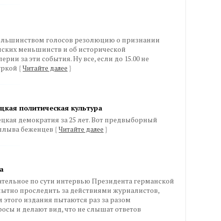
большинством голосов резолюцию о признании
нских меньшинств и об исторической
ии за эти события. Ну все, если до 15.00 не
Туркой
{
Читайте далее
}
ецкая политическая культура
ецкая демократия за 25 лет. Вот предвыборный
аплыва беженцев
{
Читайте далее
}
а
ательное по сути интервью Президента германской
юбопытно проследить за действиями журналистов,
м этого издания пытаются раз за разом
сы и делают вид, что не слышат ответов