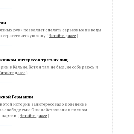
сии
язных рук» позволяет сделать серьезные выводы,
в стратегическую зону
{
Читайте далее
}
ожником интересов третьих лиц
рии в Кёльне. Хотя я там не был, не собираюсь и
Читайте далее
}
еской Германии
 в этой истории заинтересовало поведение
на свободу сми. Они действовали в полном
й партии
{
Читайте далее
}