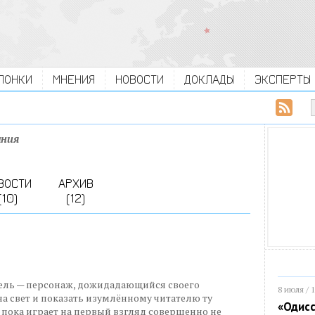
ЛОНКИ
МНЕНИЯ
НОВОСТИ
ДОКЛАДЫ
ЭКСПЕРТЫ
ания
ВОСТИ
АРХИВ
(10)
(12)
ель — персонаж, дожидадающийся своего
8 июля / 
на свет и показать изумлённому читателю ту
«Одисс
 пока играет на первый взгляд совершенно не