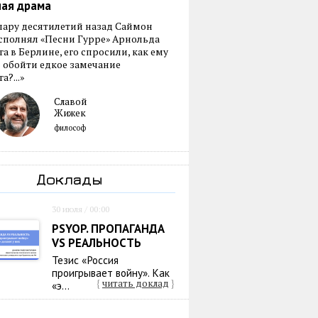
ная драма
пару десятилетий назад Саймон
сполнял «Песни Гурре» Арнольда
а в Берлине, его спросили, как ему
 обойти едкое замечание
а?...»
Славой
Жижек
философ
Доклады
30 июля / 00:00
PSYOP. ПРОПАГАНДА
VS РЕАЛЬНОСТЬ
Тезис «Россия
проигрывает войну». Как
{
читать доклад
}
«э...