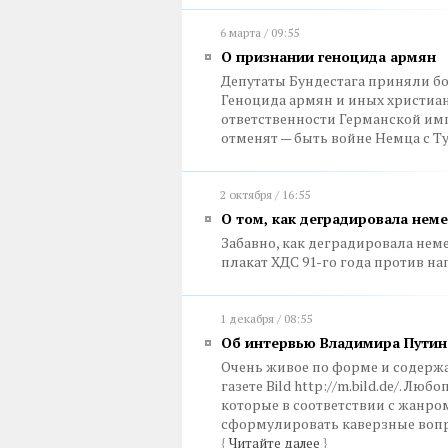
6 марта / 09:55
О признании геноцида армян
Депутаты Бундестага приняли 
Геноцида армян и иных христиа
ответственности Германской импер
отменят — быть войне Немца с 
2 октября / 16:55
О том, как деградировала нем
Забавно, как деградировала нем
плакат ХДС 91-го года против н
1 декабря / 08:55
Об интервью Владимира Путин
Очень живое по форме и содерж
газете Bild http://m.bild.de/. Л
которые в соответствии с жанро
сформулировать каверзные вопро
{
Читайте далее
}