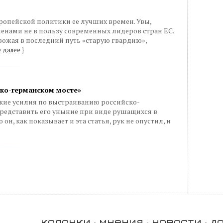
ропейской политики ее лучших времен. Увы,
енами не в пользу современных лидеров стран ЕС.
ожая в последний путь «старую гвардию»,
 далее
}
ско-германском мосте»
кие усилия по выстраиванию российско-
 представить его уныние при виде рушащихся в
он, как показывает и эта статья, рук не опустил, и
колонки
мнения
новости
д