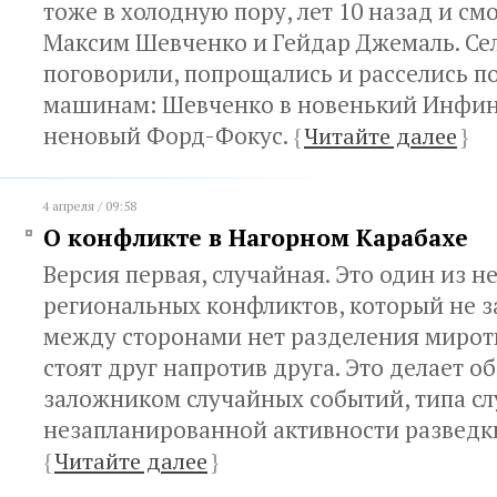
тоже в холодную пору, лет 10 назад и см
Максим Шевченко и Гейдар Джемаль. Се
поговорили, попрощались и расселись п
машинам: Шевченко в новенький Инфини
неновый Форд-Фокус.
{
Читайте далее
}
4 апреля / 09:58
О конфликте в Нагорном Карабахе
Версия первая, случайная. Это один из 
региональных конфликтов, который не з
между сторонами нет разделения мирот
стоят друг напротив друга. Это делает о
заложником случайных событий, типа с
незапланированной активности разведки
{
Читайте далее
}