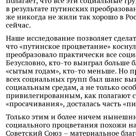
полагает, что все эти социальные г
в результате путинских преобразова
же никогда не жили так хорошо в Ро
сейчас.
Наше исследование позволяет сделат
что «путинское процветание» коснул
преобразовало практически все соци
Безусловно, кто-то выиграл больше 
«сытым годам», кто-то меньше. Но п
всех социальных групп был шанс выи
социальным средам, а не только осо
привилегированным, как полагают 
«просачивания», досталась часть «пи
Только этим и более ничем нынешн
социального процветания похожи н
Советский Союз – материальное бла