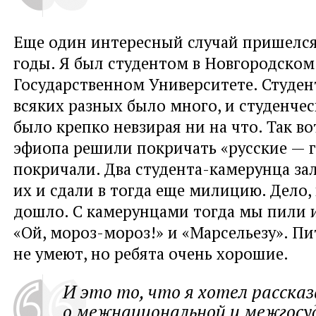
Еще один интересный случай пришелся
годы. Я был студентом в Новгородском
Государственном Университете. Студен
всяких разных было много, и студенчес
было крепко невзирая ни на что. Так во
эфиопа решили покричать «русские — г
покричали. Два студента-камерунца за
их и сдали в тогда еще милицию. Дело,
дошло. С камерунцами тогда мы пили и
«Ой, мороз-мороз!» и «Марсельезу». Пи
не умеют, но ребята очень хорошие.
И это то, что я хотел расска
о межнациональной и межгосу