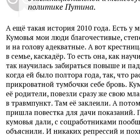
политике Путина.
А ещё такая история 2010 года. Есть у 
Кумовья мои люди благочестивые, сте
и на голову адекватные. А вот крестниц
в семье, каскадёр. То есть она, как науч
так научилась забираться повыше и пада
когда ей было полтора года, так, что ра
прикроватной тумбочки себе бровь. Ку
её родители, повезли сразу же свою м
в травмпункт. Там её заклеили. А пото
пришла повестка для дачи показаний. 
кумовья дали, с соцработниками пообщ
объяснили. И никаких репрессий и по