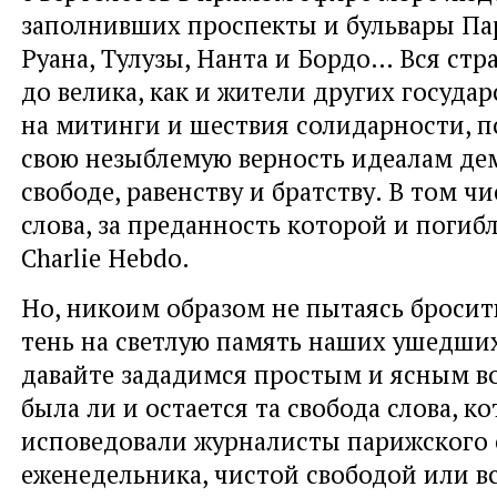
заполнивших проспекты и бульвары Па
Руана, Тулузы, Нанта и Бордо… Вся стр
до велика, как и жители других госуда
на митинги и шествия солидарности, п
свою незыблемую верность идеалам де
cвободе, равенству и братству. В том чи
слова, за преданность которой и поги
Charlie Hebdo.
Но, никоим образом не пытаясь бросит
тень на светлую память наших ушедших
давайте зададимся простым и ясным 
была ли и остается та свобода слова, к
исповедовали журналисты парижского 
еженедельника, чистой свободой или в