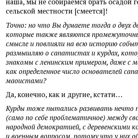
наша, мы не собираемся брать осадой го
сельской местности [смеется]!
Точно: но что Вы думаете тогда о двух д
которые также являются промежуточн
смысле и повлияли на всю историю событ
размышляю о сапатистах и курдах, кот
знакомы с ленинским примером, даже с 
как определенное число основателей са
маоистами?
Да, конечно, как и другие, кстати...
Курды тоже пытались развивать нечто
(само по себе проблематичное) между сво
народной демократией, с деревенскими к
и военным вопросом, потому что у них о