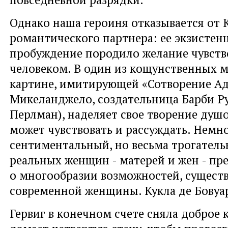
Однако наша героиня отказывается от К
романтического партнера: ее экзистен
пробуждение породило желание чувство
человеком. В один из кощунственных 
картине, имитирующей «Сотворение А
Микеланджело, создательница Барби Ру
Перлман), наделяет свое творение душо
может чувствовать и рассуждать. Немн
сентиментальный, но весьма трогател
реальных женщин - матерей и жен - пр
о многообразии возможностей, сущест
современной женщины. Кукла де Бовуар
Гервиг в конечном счете сняла доброе 