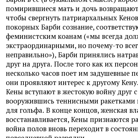
помирившиеся мать и дочь возвращают
чтобы свергнуть патриархальных Кенов
покорных Барби сознание, соответств
феминистским коанам («мы всегда до
экстраординарными, но почему-то всег
неправильно»), Барби принялись натр
друг на друга. После того как их перс
несколько часов поет им задушевные пе
они проявляют интерес к другому Кену
Кены вступают в жестокую войну друг с
вооружившись теннисными ракетками
для гольфа. В конце концов, женская вл
восстанавливается, Кены признаются р
война полов вновь переходит в состоян
повседневной разрядки.