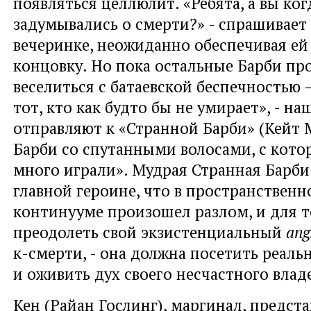
появляться целлюлит. «Ребята, а вы ко
задумывались о смерти?» - спрашивает 
вечеринке, неожиданно обеспечивая ей
концовку. Но пока остальные Барби п
веселиться с батаевской беспечностью –
тот, кто как будто бы не умирает», - н
отправляют к «Странной Барби» (Кейт 
Барби со спутанными волосами, с кот
много играли». Мудрая Странная Барби
главной героине, что в пространствен
континууме произошел разлом, и для т
преодолеть свой экзистенциальный
ang
к-смерти, - она должна посетить реаль
и оживить дух своего несчастного влад
Кен (Райан Гослинг), маргинал, предс