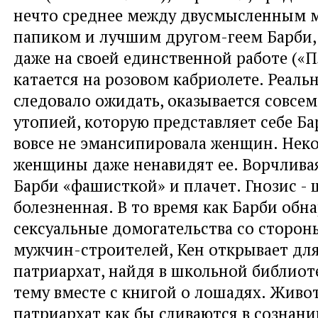
нечто среднее между двусмысленным 
папиком и лучшим другом-геем Барби,
даже на своей единственной работе («П
катается на розовом кабриолете. Реаль
следовало ожидать, оказывается совсем
утопией, которую представляет себе Бар
вовсе не эмансипировала женщин. Нек
женщины даже ненавидят ее. Ворчливая
Барби «фашисткой» и плачет. Гнозис - 
болезненная. В то время как Барби обн
сексуальные домогательства со сторо
мужчин-строителей, Кен открывает для
патриархат, найдя в школьной библиоте
тему вместе с книгой о лошадях. Живо
патриархат как бы сливаются в сознан