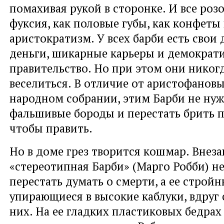
помахивая рукой в сторонке. И все розо
фуксия, как половые губы, как конфеты 
аристократизм. У всех барби есть свои 
деньги, шикарные карьеры и демократ
правительство. Но при этом они никог
веселиться. В отличие от аристофанов
народном собрании, этим Барби не ну
фальшивые бороды и перестать брить
чтобы править.
Но в доме грез творится кошмар. Внез
«стереотипная Барби» (Марго Робби) н
перестать думать о смерти, а ее стройн
упирающиеся в высокие каблуки, вдруг 
них. На ее гладких пластиковых бедрах