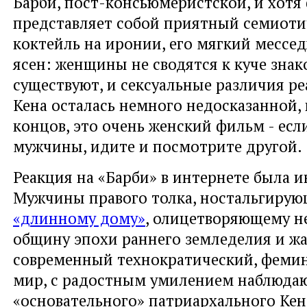
Барби, пост-консьюмеристской, и хотя
представляет собой приятный семиот
коктейль на иронии, его мягкий мессе
ясен: женщины не сводятся к куче знак
существуют, и сексуальные различия р
Кена осталась немного недосказанной, 
концов, это очень женский фильм - ес
мужчины, идите и посмотрите другой.
Реакция на «Барби» в интернете была 
Мужчины правого толка, ностальгирую
«длинному дому»
, олицетворяющему н
общину эпохи раннего земледелия и ж
современный технократический, феми
мир, с радостным умилением наблюда
«основательного» патриархального Кена