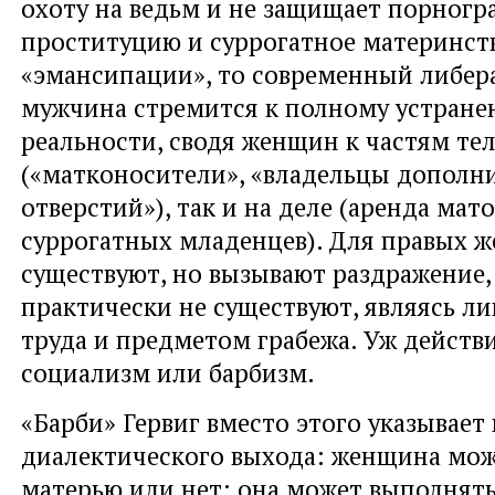
охоту на ведьм и не защищает порногр
проституцию и суррогатное материнст
«эмансипации», то современный либе
мужчина стремится к полному устран
реальности, сводя женщин к частям тела
(«матконосители», «владельцы дополн
отверстий»), так и на деле (аренда мат
суррогатных младенцев). Для правых
существуют, но вызывают раздражение,
практически не существуют, являясь л
труда и предметом грабежа. Уж действ
социализм или барбизм.
«Барби» Гервиг вместо этого указывает 
диалектического выхода: женщина мож
матерью или нет; она может выполнят