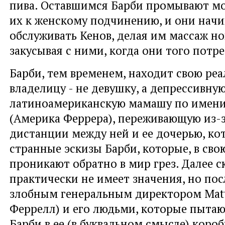
пива. Оставшимся Барби промывают мо
их к женскому подчинению, и они нач
обслуживать Кенов, делая им массаж но
закусывая с ними, когда они того потр
Барби, тем временем, находит свою ре
владелицу - не девушку, а депрессивну
латиноамериканскую мамашу по имени
(Америка Феррера), переживающую из-
дистанции между ней и ее дочерью, ко
странные эскизы Барби, которые, в сво
проникают обратно в мир грез. Далее 
практически не имеет значения, но по
злобным генеральным директором Matt
Феррелл) и его людьми, которые пытаю
Барби в ее (в буквальном смысле) короб