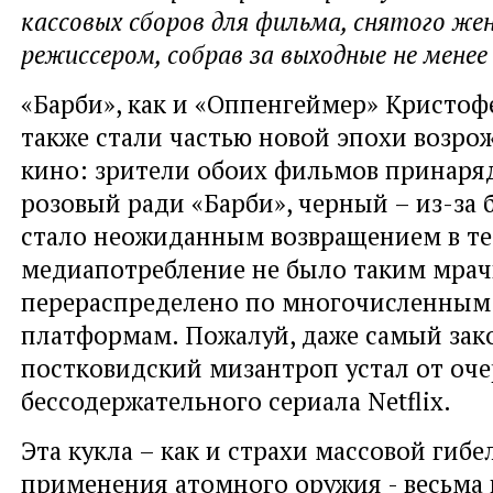
кассовых сборов для фильма, снятого же
режиссером, собрав за выходные не менее 
«Барби», как и «Оппенгеймер» Кристоф
также стали частью новой эпохи возро
кино: зрители обоих фильмов принаряд
розовый ради «Барби», черный – из-за 
стало неожиданным возвращением в те 
медиапотребление не было таким мра
перераспределено по многочисленны
платформам. Пожалуй, даже самый за
постковидский мизантроп устал от оч
бессодержательного сериала Netflix.
Эта кукла – как и страхи массовой гибе
применения атомного оружия - весьма 