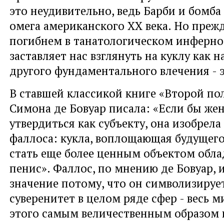
это неудивительно, ведь Барби и бомба 
омега американского XX века. Но преж
погибнем в танатологическом инферно
заставляет нас взглянуть на куклу как н
другого фундаментального влечения - э
В ставшей классикой книге «Второй пол
Симона де Бовуар писала: «Если бы же
утвердиться как субъекту, она изобрел
фаллоса: кукла, воплощающая будущего
стать еще более ценным объектом обла
пенис». Фаллос, по мнению де Бовуар, 
значение потому, что он символизируе
суверенитет в целом ряде сфер - весь м
этого самым величественным образом