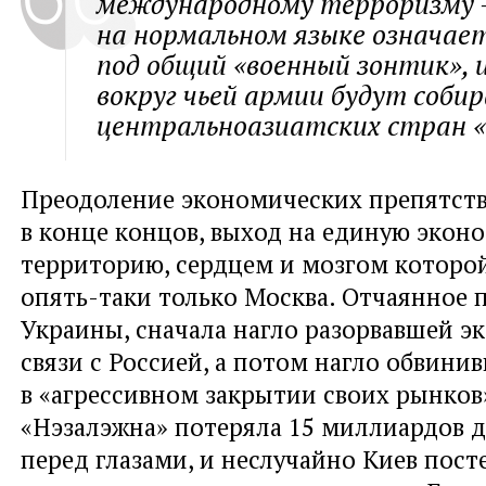
международному терроризму 
на нормальном языке означае
под общий «военный зонтик», 
вокруг чьей армии будут соби
центральноазиатских стран «в
Преодоление экономических препятств
в конце концов, выход на единую экон
территорию, сердцем и мозгом которо
опять-таки только Москва. Отчаянное 
Украины, сначала нагло разорвавшей э
связи с Россией, а потом нагло обвини
в «агрессивном закрытии своих рынков»
«Нэзалэжна» потеряла 15 миллиардов до
перед глазами, и неслучайно Киев пост