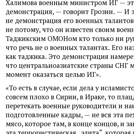
Халимова военным министром ИГ — это
демонстрация, — говорит Грозин. — И 
не демонстрация его военных талантов
не потому, что он известен своим вое
Таджикским ОМОНом кто только ни рук
что речь не о военных талантах. Его н
как таджика. Это демонстрация намерен
что центральноазиатские страны СНГ м
момент оказаться целью ИГ».
«То есть в случае, если дела у исламист
совсем плохо в Сирии, в Ираке, то плац
перетекать военные руководители и на
подготовленные кадры, — не вся эта пех
мясо, которое там, в конце концов, и за
эта террористическая „элита“, которая