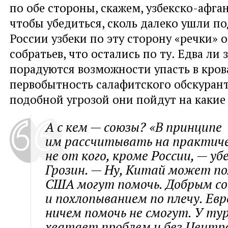
по обе стороны, скажем, узбекско-афга
чтобы убедиться, сколь далеко ушли 
России узбеки по эту сторону «речки» о
собратьев, что остались по ту. Едва ли 
порадуются возможности упасть в кров
первобытность салафитского обскуран
подобной угрозой они пойдут на какие
А с кем — союзы? «В принципе
им рассчитывать на практич
не от кого, кроме России, — у
Грозин. — Ну, Китай может по
США могут помочь. Добрым с
и похлопыванием по плечу. Ев
ничем помочь не смогут. У тур
хватает проблем и без Центра