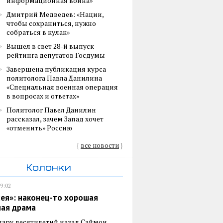
информационная война»
Дмитрий Медведев: «Нации,
чтобы сохраниться, нужно
собраться в кулак»
Вышел в свет 28-й выпуск
рейтинга депутатов Госдумы
Завершена публикация курса
политолога Павла Данилина
«Специальная военная операция
в вопросах и ответах»
Политолог Павел Данилин
рассказал, зачем Запад хочет
«отменить» Россию
{
все новости
}
Колонки
19:02
ея»: наконец-то хорошая
ная драма
пару десятилетий назад Саймон