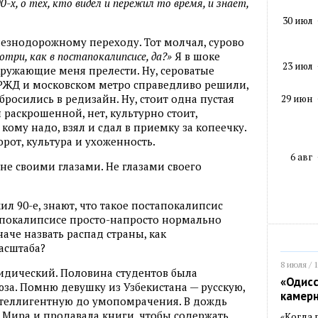
-х, о тех, кто видел и пережил то время, и знает,
30 июл
езнодорожному переходу. Тот молчал, сурово
отри, как в постапокалипсисе, да?»
Я в шоке
23 июл
кружающие меня прелести. Ну, сероватые
в РЖД и московском метро справедливо решили,
бросились в редизайн. Ну, стоит одна пустая
29 июн
я раскрошенной, нет, культурно стоит,
 кому надо, взял и сдал в приемку за копеечку.
рот, культура и ухоженность.
6 авг
 не своими глазами. Не глазами своего
ил 90-е, знают, что такое постапокалипсис
апокалипсисе просто-напросто нормально
наче назвать распад страны, как
асштаба?
8 июля / 
ридический. Половина студентов была
«Одисс
за. Помню девушку из Узбекистана — русскую,
камер
нтеллигентную до умопомрачения. В дождь
е Мира и продавала книги, чтобы содержать
«Когда 