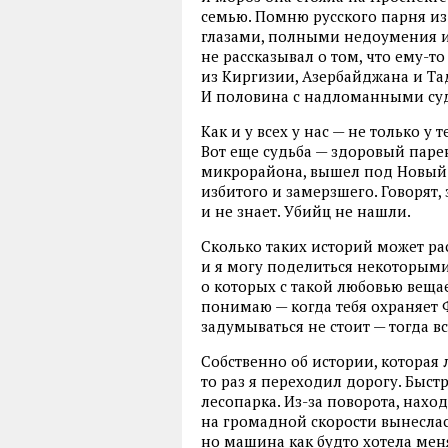
семью. Помню русского парня из 
глазами, полными недоумения и 
не рассказывал о том, что ему-т
из Киргизии, Азербайджана и Т
И половина с надломанными су
Как и у всех у нас — не только у
Вот еще судьба — здоровый паре
микрорайона, вышел под Новый Г
избитого и замерзшего. Говорят, 
и не знает. Убийц не нашли.
Сколько таких историй может ра
и я могу поделиться некоторым
о которых с такой любовью вещае
понимаю — когда тебя охраняет Ф
задумываться не стоит — тогда 
Собственно об истории, которая 
то раз я переходил дорогу. Быст
лесопарка. Из-за поворота, нахо
на громадной скорости вынеслас
но машина как будто хотела меня