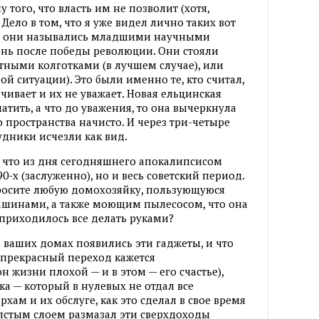
у того, что власть им не позволит (хотя,
 Дело в том, что я уже видел лично таких вот
а они назывались младшими научными
нь после победы революции. Они стояли
тными колготками (в лучшем случае), или
й ситуации). Это были именно те, кто считал,
ачивает и их не уважает. Новая ельцинская
атить, а что до уважения, то она вычеркнула
о пространства начисто. И через три-четыре
дники исчезли как вид.
к, что из дня сегодняшнего апокалипсисом
90-х (заслуженно), но и весь советский период.
просите любую домохозяйку, пользующуюся
шинами, а также моющим пылесосом, что она
 приходилось все делать руками?
о в ваших домах появились эти гаджеты, и что
 прекрасный переход кажется
н жизни плохой — и в этом — его счастье),
а — который в нулевых не отдал все
ам и их обслуге, как это сделал в свое время
толстым слоем размазал эти сверхдоходы