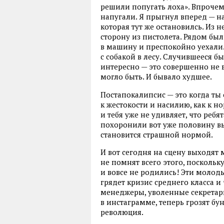
решили попугать лоха». Впрочем,
напугали. Я прыгнул вперед — на
которая тут же остановилсь. Из н
сторону из пистолета. Рядом был 
в машину и преспокойно уехали.
с собакой в лесу. Случившееся б
интересно — это совершенно не 
могло быть. И бывало худшее.
Постапокалипсис — это когда т
к жестокости и насилию, как к н
и тебя уже не удивляет, что ребя
похоронили вот уже половину вып
становится страшной нормой.
И вот сегодня на сцену выходят 
не помнят всего этого, поскольк
и вовсе не родились! Эти молод
грядет кризис среднего класса и
менеджеры, уволенные секретар
в инстаграмме, теперь грозят бу
революция.