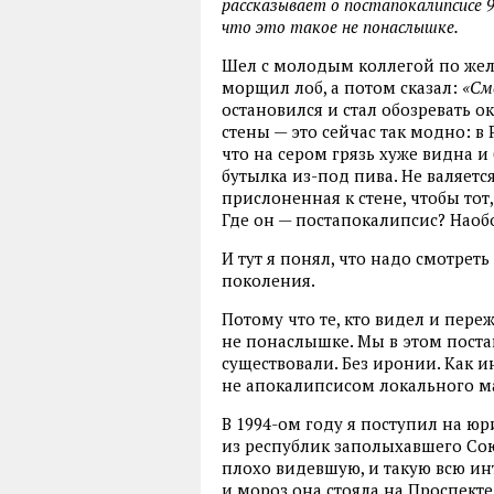
рассказывает о постапокалипсисе 90
что это такое не понаслышке.
Шел с молодым коллегой по жел
морщил лоб, а потом сказал:
«См
остановился и стал обозревать о
стены — это сейчас так модно: 
что на сером грязь хуже видна и 
бутылка из-под пива. Не валяетс
прислоненная к стене, чтобы тот,
Где он — постапокалипсис? Наобо
И тут я понял, что надо смотреть
поколения.
Потому что те, кто видел и переж
не понаслышке. Мы в этом пост
существовали. Без иронии. Как и
не апокалипсисом локального м
В 1994-ом году я поступил на ю
из республик заполыхавшего Сою
плохо видевшую, и такую всю и
и мороз она стояла на Проспект