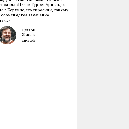
сполнял «Песни Гурре» Арнольда
а в Берлине, его спросили, как ему
 обойти едкое замечание
а?...»
Славой
Жижек
философ