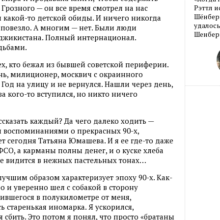
Грозного — он все время смотрел на нас
Рэттл и
Шёнберг
какой-то детской обиды. И ничего никогда
удалось
о повезло. А многим — нет. Были люди
Шенберг
аджикистана. Полный интернационал.
дьбами.
 тех, кто бежал из бывшей советской периферии.
нь, милиционер, москвич с окраинного
од на улицу и не вернулся. Нашли через день,
за кого-то вступился, но никто ничего
ссказать каждый? Да чего далеко ходить —
и воспоминаниями о прекрасных 90-х,
т сегодня Татьяна Юмашева. И я ее где-то даже
СО, а карманы полны денег, и о куске хлеба
все видится в нежных пастельных тонах…
лучшим образом характеризует эпоху 90-х. Как-
ро и уверенно шел с собакой в сторону
дившегося в полукилометре от меня,
ь старенькая иномарка. Я ускорился,
 сбить. Это потом я понял, что просто «братаны