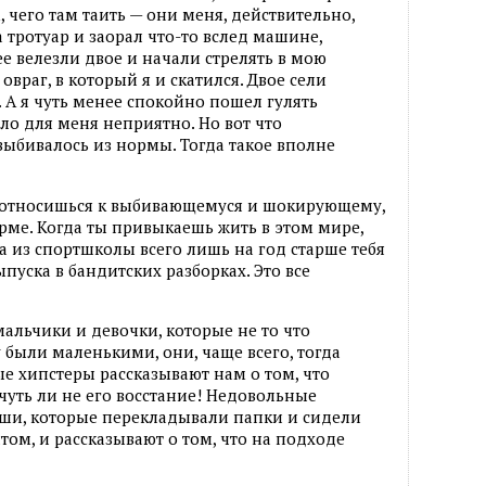
 чего там таить — они меня, действительно,
 тротуар и заорал что-то вслед машине,
ее велезли двое и начали стрелять в мою
овраг, в который я и скатился. Двое сели
 А я чуть менее спокойно пошел гулять
ыло для меня неприятно. Но вот что
выбивалось из нормы. Тогда такое вполне
ы относишься к выбивающемуся и шокирующему,
орме. Когда ты привыкаешь жить в этом мире,
та из спортшколы всего лишь на год старше тебя
уска в бандитских разборках. Это все
мальчики и девочки, которые не то что
у были маленькими, они, чаще всего, тогда
ые хипстеры рассказывают нам о том, что
 чуть ли не его восстание! Недовольные
ши, которые перекладывали папки и сидели
нтом, и рассказывают о том, что на подходе