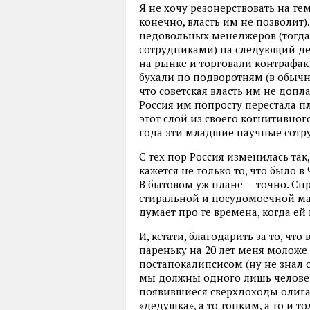
Я не хочу резонерствовать на тем
конечно, власть им не позволит).
недовольных менеджеров (тогд
сотрудниками) на следующий де
на рынке и торговали контрафак
бухали по подворотням (в обычно
что советская власть им не допл
Россия им попросту перестала пл
этот слой из своего когнитивног
года эти младшие научные сотру
С тех пор Россия изменилась та
кажется не только то, что было в 
В бытовом уж плане — точно. С
стиральной и посудомоечной ма
думает про те времена, когда ей
И, кстати, благодарить за то, чт
пареньку на 20 лет меня моложе
постапокалипсисом (ну не знал о
мы должны одного лишь человек
появившиеся сверхдоходы олигарх
«дедушка», а то тонким, а то и 