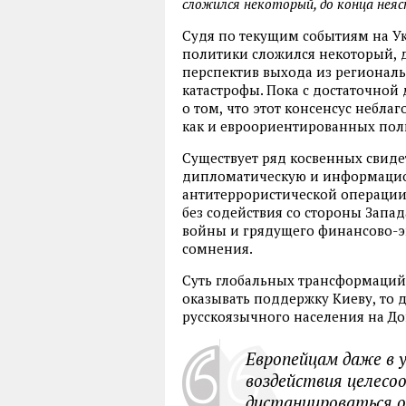
сложился некоторый, до конца неяс
Судя по текущим событиям на Ук
политики сложился некоторый
,
перспектив выхода из регионал
катастрофы. Пока с достаточно
о том
,
что этот консенсус небла
как и евроориентированных поли
Существует ряд косвенных свиде
дипломатическую и информацио
антитеррористической операци
без содействия со стороны Запа
войны и грядущего финансово-э
сомнения.
Суть глобальных трансформаций 
оказывать поддержку Киеву
,
то 
русскоязычного населения на До
Европейцам даже в 
воздействия целесо
дистанцироваться о