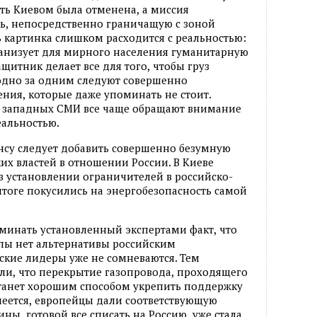
сть Киевом была отменена
,
а миссия
ть
,
непосредственно граничащую с зоной
 картинка слишком расходится с реальностью:
анизует для мирного населения гуманитарную
щитник делает все для того
,
чтобы груз
 одно за одним следуют совершенно
ения
,
которые даже упоминать не стоит.
 западных СМИ все чаще обращают внимание
еальностью.
нсу следует добавить совершенно безумную
х властей в отношении России. В Киеве
в установлении ограничителей в российско-
итоге покусились на энергобезопасность самой
оминать установленный экспертами факт
,
что
опы нет альтернативы российским
ские лидеры уже не сомневаются. Тем
али
,
что перекрытие газопровода
,
проходящего
танет хорошим способом укрепить поддержку
меется
,
европейцы дали соответствующую
аины
,
готовой все списать на Россию
,
уже стала