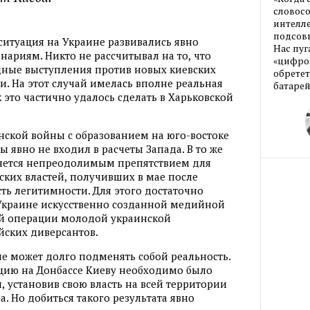
словос
интелле
подсовы
ситуация на Украине развивались явно
Нас пуг
нариям. Никто не рассчитывал на то
,
что
«цифров
дные выступления против новых киевских
обретет
и. На этот случай имелась вполне реальная
батарей
к это частично удалось сделать в Харьковской
ской войны с образованием на юго-востоке
 явно не входил в расчеты Запада. В то же
ляется непреодолимым препятствием для
ских властей
,
получивших в мае после
ь легитимности. Для этого достаточно
Украине искусственно созданной медийной
й операции молодой украинской
йских диверсантов.
не может долго подменять собой реальность.
цию на Донбассе Киеву необходимо было
и
,
установив свою власть на всей территории
а. Но добиться такого результата явно