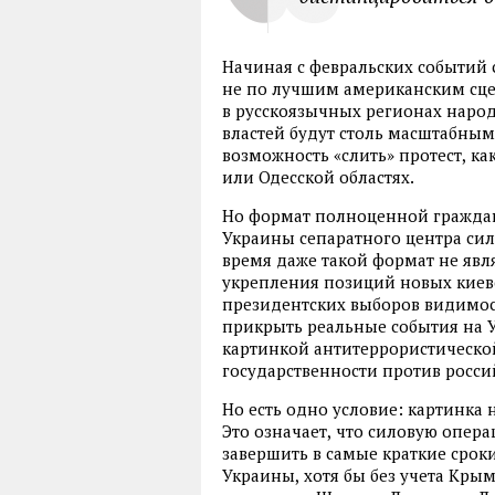
Начиная с февральских событий 
не по лучшим американским сце
в русскоязычных регионах наро
властей будут столь масштабным
возможность
«
слить» протест
,
ка
или Одесской областях.
Но формат полноценной граждан
Украины сепаратного центра силы
время даже такой формат не яв
укрепления позиций новых киев
президентских выборов видимост
прикрыть реальные события на 
картинкой антитеррористическо
государственности против росси
Но есть одно условие: картинка 
Это означает
,
что силовую опера
завершить в самые краткие срок
Украины
,
хотя бы без учета Крым