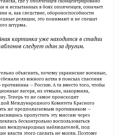
уганска
,
где у ополченцев сконцентрировано
ки и испытанных в боях ополченцев
,
означает
мии и
,
как следствие
,
обороноспособности
бедные реляции
,
это понимают и не спешат
ого штурма.
йная картинка уже находится в стадии
аблонов следует один за другим.
тельно объяснить
,
почему украинские военные
,
сбежали из южного котла в поисках спасения
противника — Россию. А та вместо того
,
чтобы
ционные лагеря
,
их отмыла
,
накормила
,
ну. Теперь то же самое происходит
идой Международного Комитета Красного
пять же предполагаемым противником —
гласившись пропустить эту миссию через
еялись бесконтрольно воспользоваться
азах международных наблюдателей
,
под
кие власти этого сделать не могли. Поэтому