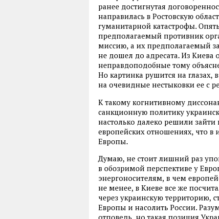
ранее достигнутая договоренно
направилась в Ростовскую облас
гуманитарной катастрофы. Опять
предполагаемый противник орг
миссию
,
а их предполагаемый за
не дошел до адресата. Из Киева
неправдоподобные тому объясн
Но картинка рушится на глазах
,
в
на очевидные нестыковки ее с р
К такому когнитивному диссона
санкционную политику украински
настолько далеко решили зайти 
европейских отношениях
,
что в 
Европы.
Думаю
,
не стоит лишний раз уп
в обозримой перспективе у Евр
энергоносителям
,
в чем европей
не менее
,
в Киеве все же посчит
через украинскую территорию
,
с
Европы и насолить России. Разу
отповедь
,
но такая позиция Укр