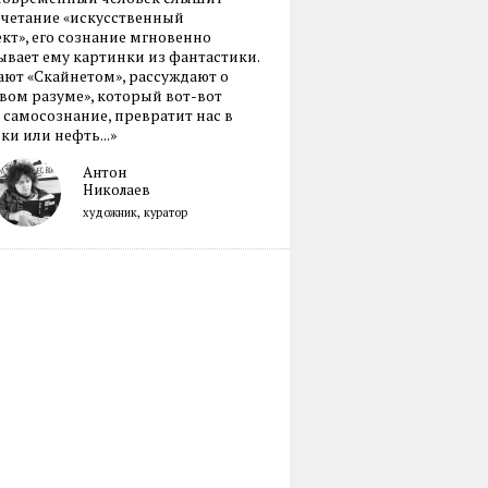
очетание «искусственный
кт», его сознание мгновенно
вает ему картинки из фантастики.
ают «Скайнетом», рассуждают о
ом разуме», который вот-вот
 самосознание, превратит нас в
ки или нефть...»
Антон
Николаев
художник, куратор