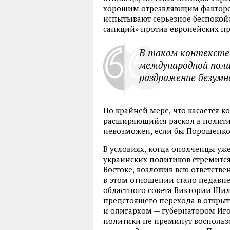
хорошим отрезвляющим фактором
испытывают серьезное беспокойс
санкций» против европейских п
В таком контексте
международной поли
раздражение безумн
По крайней мере
,
что касается 
расширяющийся раскол в полити
невозможен
,
если бы Порошенко
В условиях
,
когда ополченцы уже
украинских политиков стремится
Востоке
,
возложив всю ответстве
в этом отношении стало недавн
областного совета Виктории Шило
предстоящего перехода в откры
и олигархом — губернатором Иг
политики не преминут воспользо