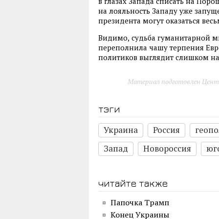
в глазах Запада списать на Пор
на лояльность Западу уже запущ
президента могут оказаться вес
Видимо
,
судьба гуманитарной м
переполнила чашу терпения Евр
политиков выглядит слишком н
Материал подготовлен Цент
тэги
Украина
Россия
геоп
Запад
Новороссия
юг
читайте также
Папочка Трамп
Конец Украины