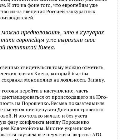
. И это на фоне того
,
что европейцы уже
тво из-за введения Россией
«
аккуратных
роизводителей.
 можно предположить
,
что в кулуарах
тики европейцы уже выразили свое
ой политикой Киева.
косвенных свидетельств тому можно отметить
ческих элитах Киева
,
который был бы
 сохранял монополию на лояльность Западу.
 готовы перейти в наступление
,
часть
 дистанцироваться от происходящего на Юго-
нность на Порошенко. Весьма показательным
ее выступление депутата Днепропетровского
вой. И это только начало и без учета
тую фазу конфликта между Порошенко
орем Коломойским. Многие украинские
ваться случаем все неудачи и зверства АТО