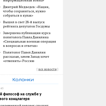
информационная война»
Дмитрий Медведев: «Нации,
чтобы сохраниться, нужно
собраться в кулак»
Вышел в свет 28-й выпуск
рейтинга депутатов Госдумы
Завершена публикация курса
политолога Павла Данилина
«Специальная военная операция
в вопросах и ответах»
Политолог Павел Данилин
рассказал, зачем Запад хочет
«отменить» Россию
{
все новости
}
Колонки
:45
й философ на службе у
вого концлагеря
 современный человек слышит