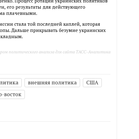
ошенко. Процесс ротации украинских политиков
ен
,
его результаты для действующего
ьма плачевными.
иссии стала той последней каплей
,
которая
опы. Дальше прикрывать безумие украинских
акладным.
ром политического анализа для сайта ТАСС-Аналитика
олитика
внешняя политика
США
о-восток