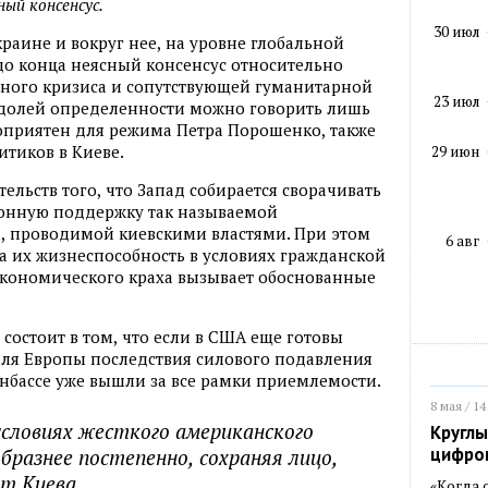
ный консенсус.
30 июл
раине и вокруг нее
,
на уровне глобальной
до конца неясный консенсус относительно
ьного кризиса и сопутствующей гуманитарной
23 июл
й долей определенности можно говорить лишь
гоприятен для режима Петра Порошенко
,
также
тиков в Киеве.
29 июн
тельств того
,
что Запад собирается сворачивать
нную поддержку так называемой
и
,
проводимой киевскими властями. При этом
6 авг
да их жизнеспособность в условиях гражданской
кономического краха вызывает обоснованные
состоит в том
,
что если в США еще готовы
для Европы последствия силового подавления
нбассе уже вышли за все рамки приемлемости.
8 мая / 14
условиях жесткого американского
Круглы
цифро
образнее постепенно
,
сохраняя лицо
,
т Киева.
«Когда