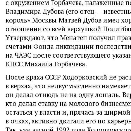
с окружением Горбачева, налаженные 
Владимира Дубова (его отец — известн
король» Москвы Матвей Дубов имел хо
отношения со всей верхушкой Политбю
Утверждают, что Менатеп получил пра
счетами Фонда ликвидации последстви
на ЧАЭС после соответствующего указа
КПСС Михаила Горбачева.
После краха СССР Ходорковский не рас
в верхах, что недвусмысленно намекает
он делал отнюдь не на одну лошадь. Вер
кто делал ставку на молодого бизнесме
остаться у власти и, прячась за ширмо
в очках, активно двигали его по карьер
Так, уже весной 1992 года Ходорковског