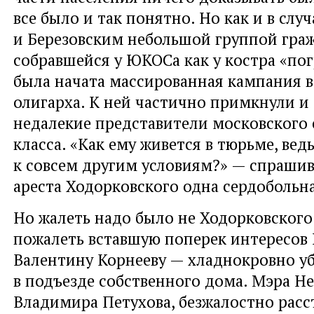
все было и так понятно. Но как и в слу
и Березовским небольшой группой гра
собравшейся у ЮКОСа как у костра «пог
была начата массированная кампания в
олигарха. К ней частично примкнули и
недалекие представители московского 
класса. «Как ему живется в тюрьме, вед
к совсем другим условиям?» — спрашив
ареста Ходорковского одна сердобольн
Но жалеть надо было не Ходорковского
пожалеть вставшую поперек интересо
Валентину Корнееву — хладнокровно у
в подъезде собственного дома. Мэра Н
Владимира Петухова, безжалостно рас