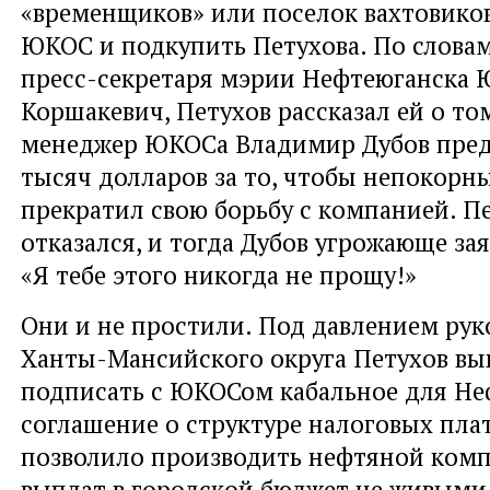
«временщиков» или поселок вахтовико
ЮКОС и подкупить Петухова. По слова
пресс-секретаря мэрии Нефтеюганска 
Коршакевич, Петухов рассказал ей о том
менеджер ЮКОСа Владимир Дубов пред
тысяч долларов за то, чтобы непокорн
прекратил свою борьбу с компанией. П
отказался, и тогда Дубов угрожающе за
«Я тебе этого никогда не прощу!»
Они и не простили. Под давлением рук
Ханты-Мансийского округа Петухов в
подписать с ЮКОСом кабальное для Не
соглашение о структуре налоговых пла
позволило производить нефтяной ком
выплат в городской бюджет не живыми