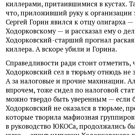
киллерами, притаившимися в кустах. Та
что, приложивший руку к организации 
Сергей Горин явился к отцу олигарха —
Ходорковскому — и рассказал ему о дел
Ходорковский-старший прогнал раская
киллера. А вскоре убили и Горина.
Справедливости ради стоит отметить, ч
Ходорковский сел в тюрьму отнюдь не з
А за налоговые и прочие махинации. Ал
впрочем, тоже сидел по налоговой стат
можно твердо быть уверенным — если 
Ходорковский не оказался в тюрьме, пр
которые творила мафиозная группиров
в руководство ЮКОСа, продолжались бы
хуже — спрут империи Ходорковского 