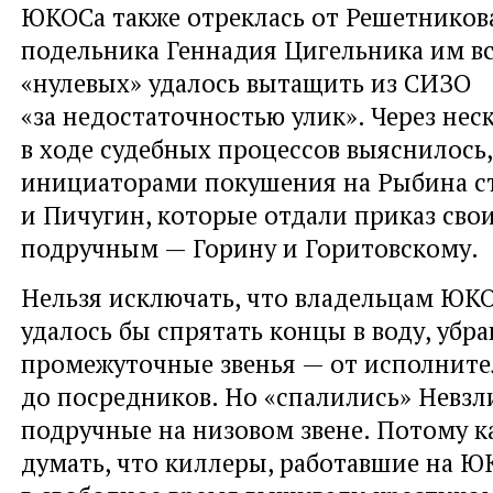
ЮКОСа также отреклась от Решетникова
подельника Геннадия Цигельника им вс
«нулевых» удалось вытащить из СИЗО
«за недостаточностью улик». Через нес
в ходе судебных процессов выяснилось,
инициаторами покушения на Рыбина с
и Пичугин, которые отдали приказ сво
подручным — Горину и Горитовскому.
Нельзя исключать, что владельцам ЮК
удалось бы спрятать концы в воду, убра
промежуточные звенья — от исполните
до посредников. Но «спалились» Невзл
подручные на низовом звене. Потому к
думать, что киллеры, работавшие на Ю