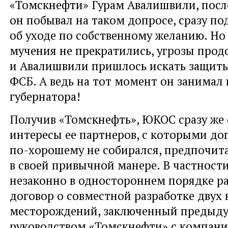
«Томскнефти» Гурам Авалишвили, после
он побывал на таком допросе, сразу по
об уходе по собственному желанию. Но 
мучения не прекратились, угрозы прод
и Авалишвили пришлось искать защиты
ФСБ. А ведь на тот момент он занимал 
губернатора!
Получив «Томскнефть», ЮКОС сразу же
интересы ее партнеров, с которыми до
по-хорошему не собирался, предпочита
в своей привычной манере. В частност
незаконно в одностороннем порядке р
договор о совместной разработке двух
месторождений, заключенный предыд
руководством «Томскнефти» с компани