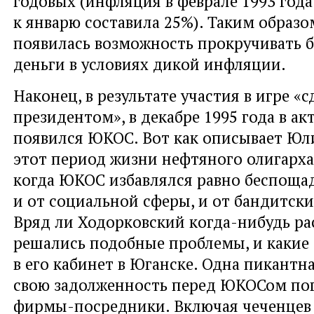
годовых (инфляция в феврале 1993 год
к январю составила 25%). Таким образо
появилась возможность прокручивать
деньги в условиях дикой инфляции.
Наконец, в результате участия в игре «
президентом», в декабре 1995 года в а
появился ЮКОС. Вот как описывает Ю
этот период жизни нефтяного олигарха
когда ЮКОС избавлялся равно беспоща
и от социальной сферы, и от бандитск
Вряд ли Ходорковский когда-нибудь рас
решались подобные проблемы, и какие
в его кабинет в Юганске. Одна пикантн
свою задолженность перед ЮКОСом пог
фирмы-посредники. Включая чеченцев