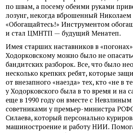
по швам, а посему обеими руками прив
лозунг, некогда вброшенный Николаем
«Обогащайтесь!» Инструментом обогащ
и стал ЦМНТП — будущий Менатеп.
Имея старших наставников в «погонах»
Ходорковскому можно было не опасать
бандитских разборок. Все, что было н
несколько крепких ребят, которые защ
от внезапного «наезда» тех, кто «не в 
у Ходорковского была в то время и на 
еще в 1990 году он вместе с Невзлиным
советниками у премьер-министра РСФ
Силаева, который персонально куриров
машиностроение и работу НИИ. Помога