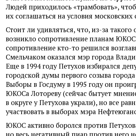
Людей приходилось «трамбовать», чтоб
их соглашаться на условия московских 
Стоит ли удивляться, что, из-за таког
возникло сопротивление планам ЮКОСа
сопротивление кто-то решился возглав
Смельчаком оказался мэр города Влади
Еще в 1994 году Петухов избирался деп
городской думы первого созыва города
Выборы в Госдуму в 1995 году он проиг
ЮКОСа Лотореву (сейчас бытует мнение
в округе у Петухова украли), но все рав
участвовать в выборах мэра Нефтеюганск
ЮКОС активно боролся против Петухова
но весь негативный пиар против него 