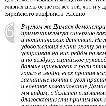
главная цель остаётся всё той, что и у 
сирийского конфликта: Алеппо.
В целом же Дамаск демонстр
примечательную синергию вое
и политических действий. Не 
удовольствия вести охоту за
устраивая на них рейды по зе
и по воздуху, сирийское руково
больше привыкает к роли этак
горы» в «войне всех против все
загнанные почти в угол прави
и военное командование Дамас
мы видим, с большей или мень
благосклонности принимают 
о помощи даже от прежних вра