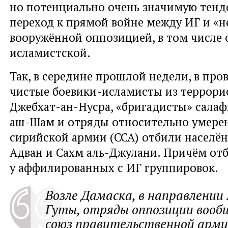
но потенциально очень значимую тен
переход к прямой войне между ИГ и 
вооружённой оппозицией, в том числе
исламистской.
Так, в середине прошлой недели, в про
чистые боевики-исламисты из террори
Джебхат-ан-Нусра, «бригадисты» салаф
аш-Шам и отряды относительно умере
сирийской армии (ССА) отбили населё
Адван и Сахм аль-Джулани. Причём от
у аффилированных с ИГ группировок.
Возле Дамаска, в направлении
Гуты, отряды оппозиции вооб
союз правительственной арм