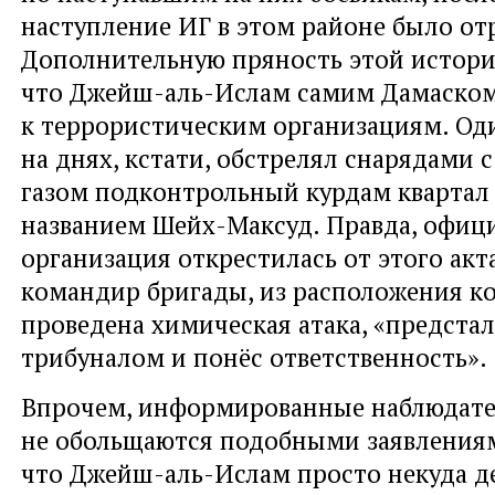
наступление ИГ в этом районе было от
Дополнительную пряность этой истори
что Джейш-аль-Ислам самим Дамаском
к террористическим организациям. Оди
на днях, кстати, обстрелял снарядами
газом подконтрольный курдам квартал
названием Шейх-Максуд. Правда, офиц
организация открестилась от этого акта
командир бригады, из расположения к
проведена химическая атака, «предста
трибуналом и понёс ответственность».
Впрочем, информированные наблюдат
не обольщаются подобными заявлениям
что Джейш-аль-Ислам просто некуда де