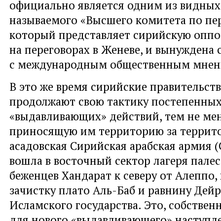
официально является одним из видных
называемого «Высшего комитета по пе
который представляет сирийскую опп
на переговорах в Женеве, и вынуждена 
с международным общественным мнен
В это же время сирийские правительст
продолжают свою тактику постепенны
«выдавливающих» действий, тем не мен
приносящую им территорию за террито
асадовская Сирийская арабская армия (
вошла в восточный сектор лагеря пале
беженцев Хандарат к северу от Алеппо,
зачистку плато Аль-Баб и равнину Дей
Исламского государства. Это, собственн
для нового «выдавливающего» наступл