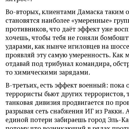
Во-вторых, клиентами Дамаска таким 
становятся наиболее «умеренные» груп
противников, что даёт эффект уже вос
хочешь, чтобы тебя не гоняли бомбо
ударами, как нынче игиловцев на шосс
проявляй эту самую умеренность. Как 
отдавай под трибунал командира, обст
то химическими зарядами.
В-третьих, есть эффект военный: пока 
террористы бьют других террористов, т
танковая дивизия продвигается по про
разрывая сеть снабжения ИГ из Ракки. 
единой потери забираешь город Эль-Ка
потому что возникающий в рядах прот